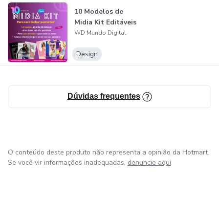
cores, trocar imagens, inserir a sua logo pra você e
10 Modelos de
aproveitar as artes do jeito e como você for do seu agrado.
Midia Kit Editáveis
Compre já e comece o perfil do jeito que você gosta!
WD Mundo Digital
Design
Dúvidas frequentes
O conteúdo deste produto não representa a opinião da Hotmart.
Se você vir informações inadequadas,
denuncie aqui