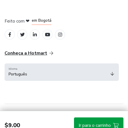
em Amsterdam
em Madrid
em Bogotá
Feito com
❤
em Belo Horizonte
na Cidade do México
Conheça a Hotmart
Idioma
Português
Central de ajuda
Termos
Privacidade
Cookies
$9.00
Ir para o carrinho