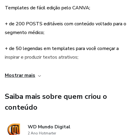
• Oftalmologia
Templates de fácil edição pelo CANVA;
• Dermatologia
+ de 200 POSTS editáveis com conteúdo voltado para o
• Ginecologia
segmento médico;
• Pediatria
+ de 50 legendas em templates para você começar a
inspirar e produzir textos atrativos;
• Cardiologia
Bônus exclusivo:
✓ + 50 templates com legenda, para que você possa
Mostrar mais
conseguir dar aquele pontapé inicial para desenvolver
+ de 50 Capas de Destaque
aquele texto atrativo e você se destacar nas redes sociais,
Saiba mais sobre quem criou o
construindo um engajamento que promova a prática médica
1 Planner Estratégico
conteúdo
de maneira eficaz.
✓ Artes criativas e humanizadas para gerar autenticidade e
WD Mundo Digital
conexão com aqueles que você pretende alcançar com a
2 Ano Hotmarter