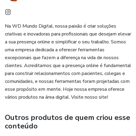
rede social;
✓ Mais tempo e menos horas criando documentos do zero,
para que você possa desenvolver sua atenção e seus
Na WD Mundo Digital, nossa paixão é criar soluções
cuidados para quem realmente precisa: seus pacientes!
criativas e inovadoras para profissionais que desejam elevar
a sua presença online e simplificar o seu trabalho. Somos
E não é só isso! Ainda tem mais! Você ainda terá direito a
uma empresa dedicada a oferecer ferramentas
um Bônus Exclusivo:
excepcionais que fazem a diferença na vida de nossos
clientes. Acreditamos que a presença online é fundamental
✔ + de 50 modelos de capas de destaque para o
para construir relacionamentos com pacientes, colegas e
Instagram;
comunidades, e nossas ferramentas foram projetadas com
esse propósito em mente. Hoje nossa empresa oferece
✔ 1 Planner Estratégico;
vários produtos na área digital. Visite nosso site!
O que você está esperando para adquirir o seu PACK e ter
Outros produtos de quem criou esse
um perfil profissional? Adquira já o seu pacote com a gente
conteúdo
e se torne referência na rede social. Lembrando que por ser
de fácil edição, qualquer pessoa pode mudar a paleta de