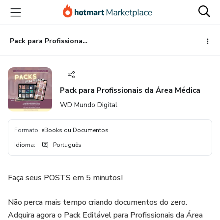
Ir
Ir
Ir
para
para
para
o
o
o
conteúdo
pagamento
rodapé
Pack para Profissionais da Área Médica
principal
Pack para Profissionais da Área Médica
WD Mundo Digital
Formato
:
eBooks ou Documentos
Idioma
:
Português
Faça seus POSTS em 5 minutos!
Não perca mais tempo criando documentos do zero.
Adquira agora o Pack Editável para Profissionais da Área