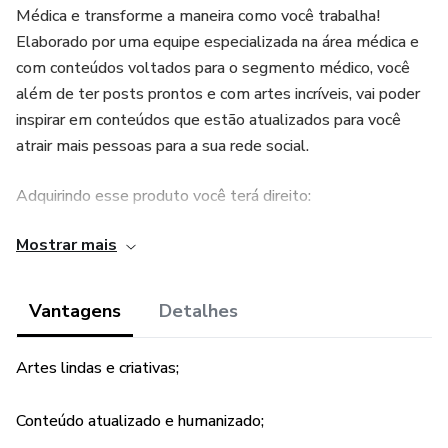
Médica e transforme a maneira como você trabalha!
Elaborado por uma equipe especializada na área médica e
com conteúdos voltados para o segmento médico, você
além de ter posts prontos e com artes incríveis, vai poder
inspirar em conteúdos que estão atualizados para você
atrair mais pessoas para a sua rede social.
Adquirindo esse produto você terá direito:
Mostrar mais
✓ + 200 templates facilmente editáveis pelo CANVA, já
com conteúdos segmentados e atualizados para a área
médica, em diversas especialidades:
Vantagens
Detalhes
• Clínica e Clínico Médico
Artes lindas e criativas;
• Alergia e Imunologia Pediátrica
Conteúdo atualizado e humanizado;