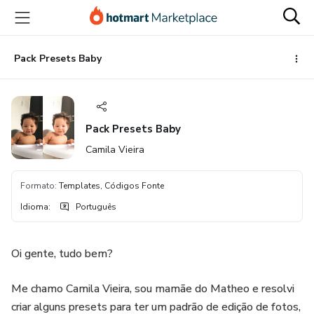
Ir
Ir
Ir
para
para
para
o
o
o
conteúdo
pagamento
rodapé
Pack Presets Baby
principal
Pack Presets Baby
Camila Vieira
Formato
:
Templates, Códigos Fonte
Idioma
:
Português
Oi gente, tudo bem?
Me chamo Camila Vieira, sou mamãe do Matheo e resolvi
criar alguns presets para ter um padrão de edição de fotos,