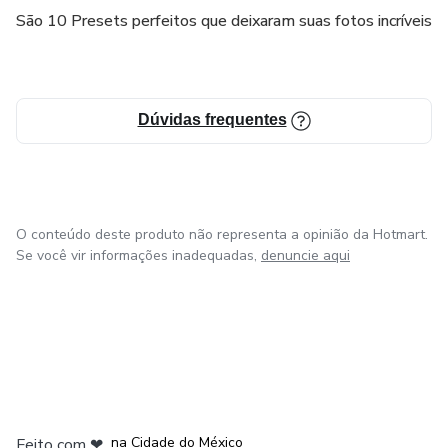
São 10 Presets perfeitos que deixaram suas fotos incríveis
Dúvidas frequentes
O conteúdo deste produto não representa a opinião da Hotmart.
Se você vir informações inadequadas,
denuncie aqui
em Bogotá
em Amsterdam
em Madrid
na Cidade do México
Feito com
❤