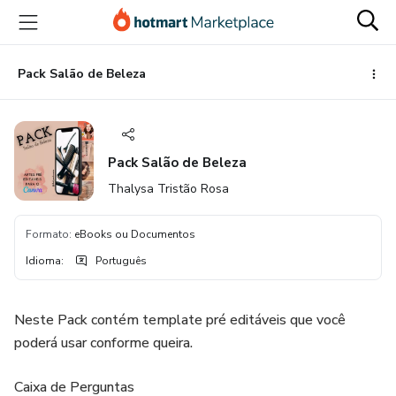
Ir
Ir
Ir
para
para
para
o
o
o
conteúdo
pagamento
rodapé
Pack Salão de Beleza
principal
Pack Salão de Beleza
Thalysa Tristão Rosa
Formato
:
eBooks ou Documentos
Idioma
:
Português
Neste Pack contém template pré editáveis que você
poderá usar conforme queira.
Caixa de Perguntas