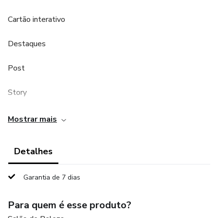
Cartão interativo
Destaques
Post
Story
Caso você queira editar mas não sabe como temos um
Mostrar mais
grupo de suporte
Detalhes
Garantia de 7 dias
Para quem é esse produto?