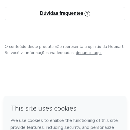
Dúvidas frequentes
O conteúdo deste produto não representa a opinião da Hotmart.
Se você vir informações inadequadas,
denuncie aqui
em Amsterdam
em Madrid
em Bogotá
Feito com
❤
em Belo Horizonte
na Cidade do México