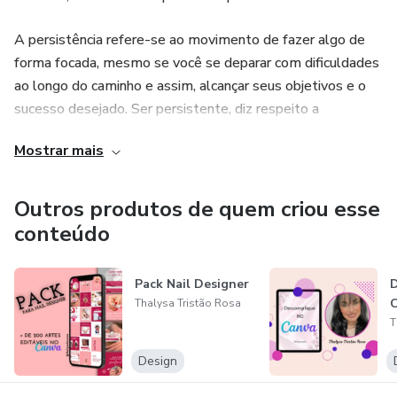
A persistência refere-se ao movimento de fazer algo de
forma focada, mesmo se você se deparar com dificuldades
ao longo do caminho e assim, alcançar seus objetivos e o
sucesso desejado. Ser persistente, diz respeito a
fortalecer aquilo que você quer e a sua atitude para que
Mostrar mais
isso seja atingido."
Outros produtos de quem criou esse
conteúdo
Pack Nail Designer
D
Thalysa Tristão Rosa
T
Design