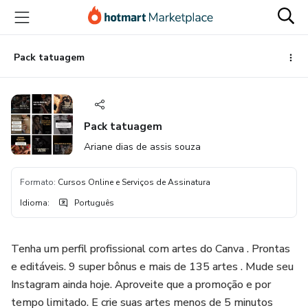
Ir
Ir
Ir
para
para
para
o
o
o
conteúdo
pagamento
rodapé
Pack tatuagem
principal
Pack tatuagem
Ariane dias de assis souza
Formato
:
Cursos Online e Serviços de Assinatura
Idioma
:
Português
Tenha um perfil profissional com artes do Canva . Prontas
e editáveis. 9 super bônus e mais de 135 artes . Mude seu
Instagram ainda hoje. Aproveite que a promoção e por
tempo limitado. E crie suas artes menos de 5 minutos