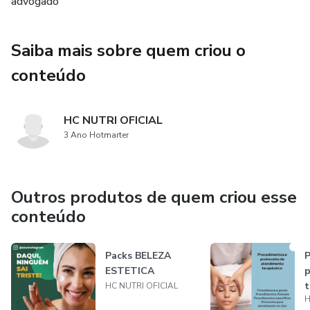
advogado
-Quer profissionalizar o perfil
Saiba mais sobre quem criou o
-Nao tem tempo de fazer design
conteúdo
-Não sabe fazer design
HC NUTRI OFICIAL
•Oque é necessário
3 Ano Hotmarter
-Que tenha o app Canva, para que você possa baixar ou
editar a arte.
Outros produtos de quem criou esse
conteúdo
Packs BELEZA
P
ESTETICA
p
t
HC NUTRI OFICIAL
H