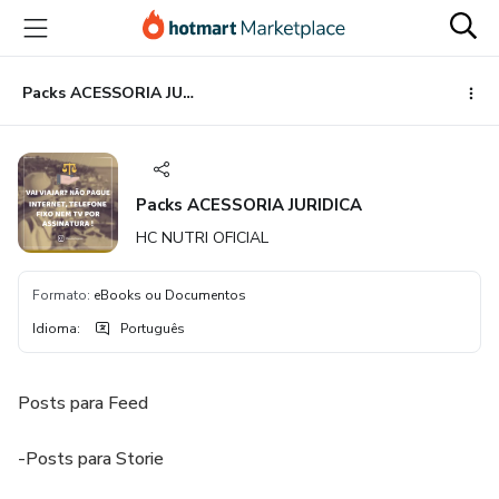
Ir
Ir
Ir
para
para
para
o
o
o
conteúdo
pagamento
rodapé
Packs ACESSORIA JURIDICA
principal
Packs ACESSORIA JURIDICA
HC NUTRI OFICIAL
Formato
:
eBooks ou Documentos
Idioma
:
Português
Posts para Feed
-Posts para Storie