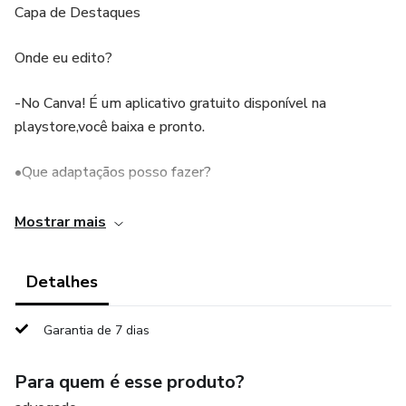
Capa de Destaques
Onde eu edito?
-No Canva! É um aplicativo gratuito disponível na
playstore,você baixa e pronto.
•Que adaptaçãos posso fazer?
-Mudar a palheta de cores
Mostrar mais
-Mudar as fotos
Detalhes
-Colocar e retirar textos
Garantia de 7 dias
-Acrescentar e retirar elementos
Para quem é esse produto?
•Esse Pack e para quem?