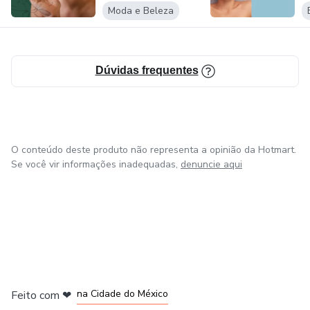
Moda e Beleza
Dúvidas frequentes
O conteúdo deste produto não representa a opinião da Hotmart.
Se você vir informações inadequadas,
denuncie aqui
em Bogotá
em Amsterdam
em Madrid
na Cidade do México
Feito com
❤