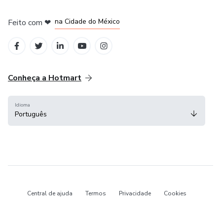
em Bogotá
em Amsterdam
em Madrid
na Cidade do México
Feito com
❤
em Belo Horizonte
Conheça a Hotmart
Idioma
Português
Central de ajuda
Termos
Privacidade
Cookies
Hotmart — 2011-2026 © Todos os direitos reservados.