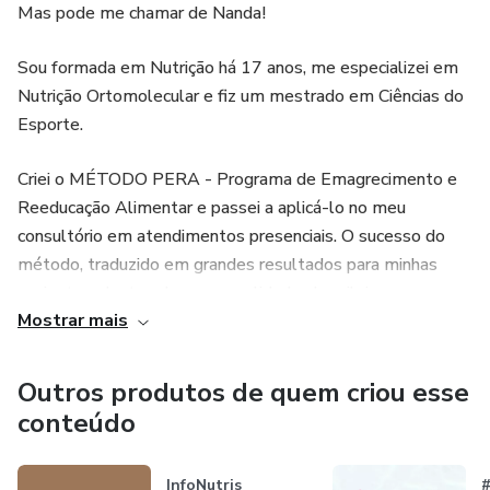
Mas pode me chamar de Nanda!
Sou formada em Nutrição há 17 anos, me especializei em
Nutrição Ortomolecular e fiz um mestrado em Ciências do
Esporte.
Criei o MÉTODO PERA - Programa de Emagrecimento e
Reeducação Alimentar e passei a aplicá-lo no meu
consultório em atendimentos presenciais. O sucesso do
método, traduzido em grandes resultados para minhas
pacientes, dentre elas personalidades brasileiras como
Mostrar mais
Juliana Paes, Deborah Secco e a campeã olímpica Rebeca
Andrade, me proporcionou uma agenda bastante
disputada, bem como o convite para palestrar em diversas
Outros produtos de quem criou esse
cidades do Brasil e participar de alguns programas de
conteúdo
televisão, como o “Encontro, com Fátima Bernardes”.
InfoNutris