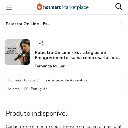
Ir
Ir
Ir
para
para
para
o
o
o
conteúdo
pagamento
rodapé
Palestra On Line - Estratégias de Emagrecimento: saiba como usa-las na sua vida
principal
Palestra On Line - Estratégias de
Emagrecimento: saiba como usa-las na
sua vida
Fernanda Muller
Formato
:
Cursos Online e Serviços de Assinatura
Idioma
:
Português
Produto indisponível
Cadastre-se e mostre seu interesse em comprar para o(a)