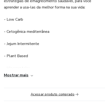
estratégias de emagrecimento saudável, para você
aprender a usa-las da melhor forma na sua vida:
- Low Carb
- Cetogênica mediterrânea
- Jejum Intermitente
- Plant Based
- Hiperproteica
Mostrar mais
Essa palestra ficará gravada e você terá acesso por 3
meses.
Acessar produto comprado