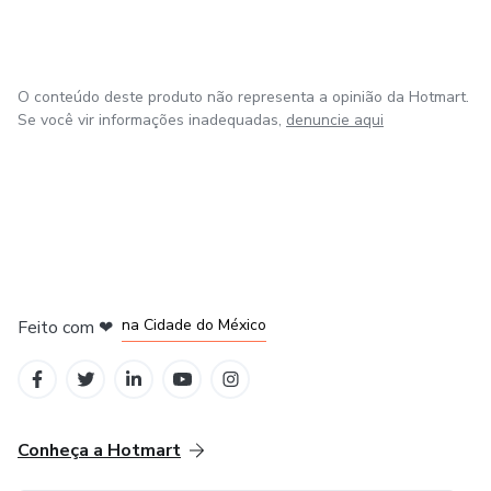
O conteúdo deste produto não representa a opinião da Hotmart.
Se você vir informações inadequadas,
denuncie aqui
em Bogotá
em Amsterdam
em Madrid
na Cidade do México
Feito com
❤
em Belo Horizonte
Conheça a Hotmart