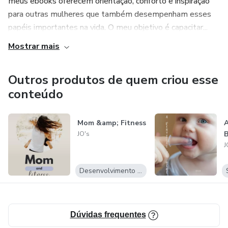
meus ebooks oferecem orientação, conforto e inspiração
para outras mulheres que também desempenham esses
papéis importantes na vida. O meu objetivo é capacitar...
Mostrar mais
Outros produtos de quem criou esse
conteúdo
Mom &amp; Fitness
A
JO's
J
Desenvolvimento Pessoal
Dúvidas frequentes