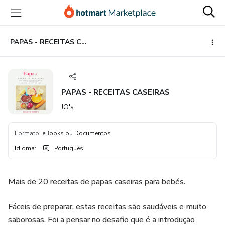
Ir
Ir
Ir
para
para
para
o
o
o
conteúdo
pagamento
rodapé
PAPAS - RECEITAS CASEIRAS
principal
PAPAS - RECEITAS CASEIRAS
JO's
Formato
:
eBooks ou Documentos
Idioma
:
Português
Mais de 20 receitas de papas caseiras para bebés.
Fáceis de preparar, estas receitas são saudáveis e muito
saborosas. Foi a pensar no desafio que é a introdução