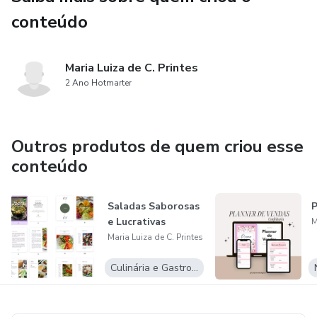
conteúdo
Maria Luiza de C. Printes
2 Ano Hotmarter
Outros produtos de quem criou esse
conteúdo
Saladas Saborosas
P
e Lucrativas
M
Maria Luiza de C. Printes
Culinária e Gastronomia