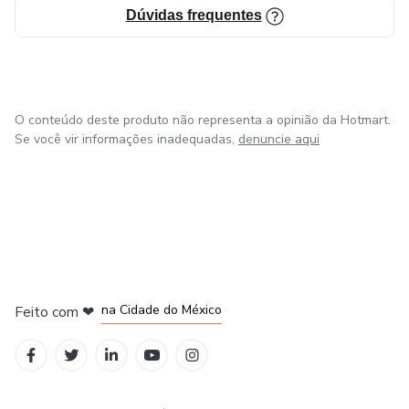
Dúvidas frequentes
O conteúdo deste produto não representa a opinião da Hotmart.
Se você vir informações inadequadas,
denuncie aqui
na Cidade do México
Feito com
❤
em Belo Horizonte
em Bogotá
em Amsterdam
em Madrid