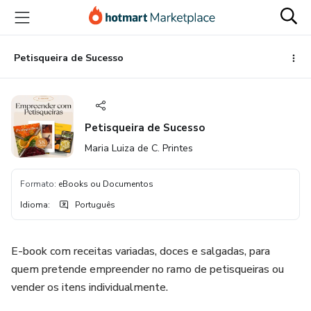
Ir
Ir
Ir
para
para
para
o
o
o
conteúdo
pagamento
rodapé
Petisqueira de Sucesso
principal
Petisqueira de Sucesso
Maria Luiza de C. Printes
Formato
:
eBooks ou Documentos
Idioma
:
Português
E-book com receitas variadas, doces e salgadas, para
quem pretende empreender no ramo de petisqueiras ou
vender os itens individualmente.