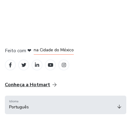
em Bogotá
em Amsterdam
em Madrid
na Cidade do México
Feito com
❤
em Belo Horizonte
Conheça a Hotmart
Idioma
Português