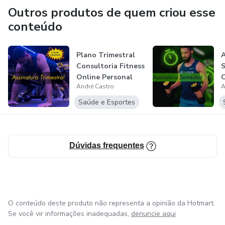
Outros produtos de quem criou esse
conteúdo
Plano Trimestral
A
Consultoria Fitness
S
Online Personal
C
André Castro
A
André C...
O
A
Saúde e Esportes
Dúvidas frequentes
O conteúdo deste produto não representa a opinião da Hotmart.
Se você vir informações inadequadas,
denuncie aqui