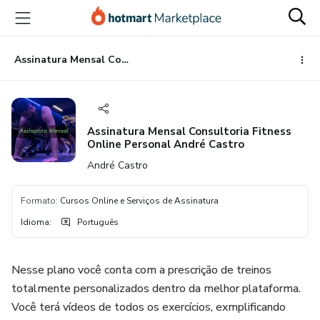
Ir
Ir
Ir
para
para
para
o
o
o
conteúdo
pagamento
rodapé
Assinatura Mensal Consultoria Fitness Online Personal André Castro
principal
Assinatura Mensal Consultoria Fitness
Online Personal André Castro
André Castro
Formato
:
Cursos Online e Serviços de Assinatura
Idioma
:
Português
Nesse plano você conta com a prescrição de treinos
totalmente personalizados dentro da melhor plataforma.
Você terá vídeos de todos os exercícios, exmplificando