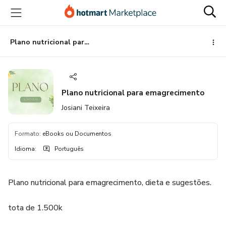
Ir
Ir
Ir
para
para
para
o
o
o
conteúdo
pagamento
rodapé
Plano nutricional para emagrecimento
principal
Plano nutricional para emagrecimento
Josiani Teixeira
Formato
:
eBooks ou Documentos
Idioma
:
Português
Plano nutricional para emagrecimento, dieta e sugestões.
tota de 1.500k