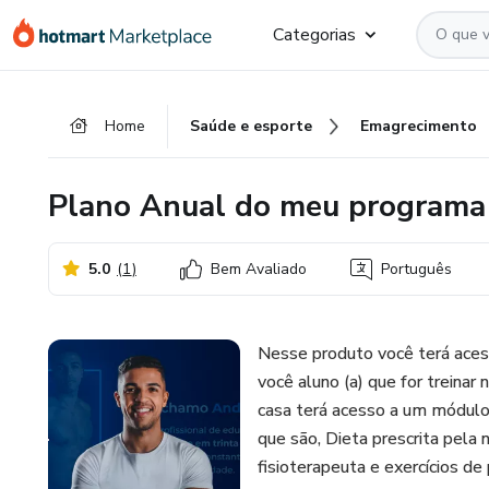
Ir
Ir
Ir
Categorias
para
para
para
o
o
o
conteúdo
pagamento
rodapé
Home
Saúde e esporte
Emagrecimento
principal
Plano Anual do meu programa 
5.0
(
1
)
Bem Avaliado
Português
Nesse produto você terá acess
você aluno (a) que for treina
casa terá acesso a um módulo
que são, Dieta prescrita pela n
fisioterapeuta e exercícios d