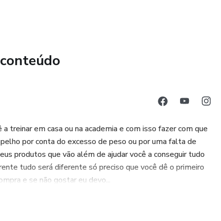
 participar de aulas online, onde o profissional estará
ino. Essa opção é perfeita para quem busca conveniência e
o, o programa também oferece três bônus exclusivos. Você
 conteúdo
que irá complementar seus treinos e potencializar seus
cos para reduzir a diástase, com a orientação de uma
xercícios de prevenção de lesões, desenvolvidos por um
em que você tenha um programa completo e abrangente,
imentação e saúde física.
 a treinar em casa ou na academia e com isso fazer com que
 espelho por conta do excesso de peso ou por uma falta de
us produtos que vão além de ajudar você a conseguir tudo
rente tudo será diferente só preciso que você dê o primeiro
ompra e se não gostar eu devo...