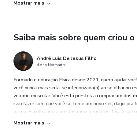
completo de treinos ao vivo. Isso significa que você poderá
Mostrar mais
presente para orientar e motivar você durante todo o tre
flexibilidade na hora de se exercitar.
4. Bônus adicionais: Além dos treinos e suporte em víde
Saiba mais sobre quem criou o
terá acesso a uma dieta prescrita por uma nutricionista, 
resultados. Além disso, você receberá exercícios específi
André Luis De Jesus Filho
fisioterapeuta especializada. E, por fim, terá acesso a e
4 Ano Hotmarter
especialista no assunto. Esses bônus adicionais garant
cuidando não apenas do seu treino, mas também da sua al
Formado e educação Física desde 2021, quero ajudar você
você nunca mais sinta-se inferiorizada(o) ao se olhar no
volume muscular. Você está prestes a comprar um dos me
isso fazer com que você se torne um novo ser, daqui pra f
passo. Escolha agora um dos meus produtos, faça a sua c
Mostrar mais