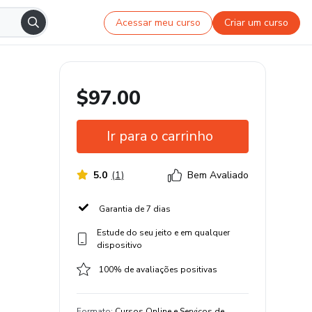
Acessar meu curso
Criar um curso
$97.00
Ir para o carrinho
5.0
(
1
)
Bem Avaliado
Garantia de 7 dias
Estude do seu jeito e em qualquer
dispositivo
100% de avaliações positivas
Formato
:
Cursos Online e Serviços de