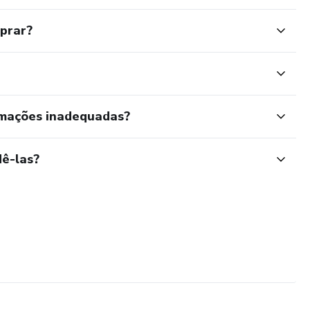
mprar?
rmações inadequadas?
ê-las?