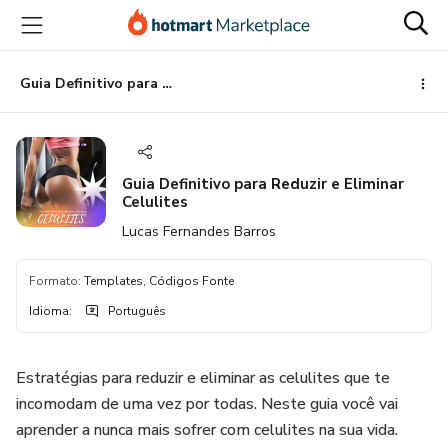
Ir
Ir
Ir
para
para
para
o
o
o
conteúdo
pagamento
rodapé
Guia Definitivo para Reduzir e Eliminar Celulites
principal
Guia Definitivo para Reduzir e Eliminar
Celulites
Lucas Fernandes Barros
Formato
:
Templates, Códigos Fonte
Idioma
:
Português
Estratégias para reduzir e eliminar as celulites que te
incomodam de uma vez por todas. Neste guia você vai
aprender a nunca mais sofrer com celulites na sua vida.