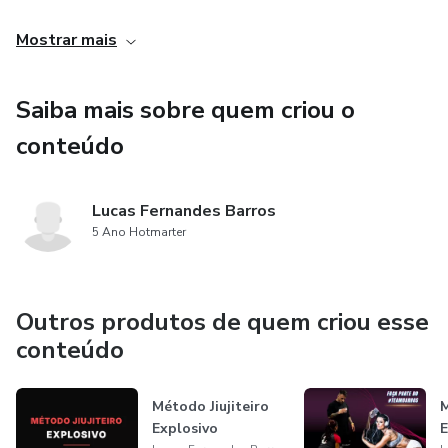
necessidades e objetivos, garantindo que você tenha uma
Mostrar mais
alimentação equilibrada e adequada para o processo de
emagrecimento.
Saiba mais sobre quem criou o
conteúdo
Lucas Fernandes Barros
5 Ano Hotmarter
Outros produtos de quem criou esse
conteúdo
Método Jiujiteiro
Explosivo