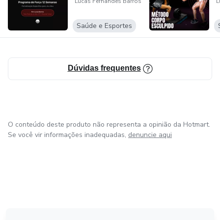
Lucas Fernandes Barros
L
Saúde e Esportes
Dúvidas frequentes
O conteúdo deste produto não representa a opinião da Hotmart.
Se você vir informações inadequadas,
denuncie aqui
em Bogotá
em Amsterdam
em Madrid