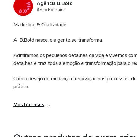
Agência B.Bold
6 Ano Hotmarter
Marketing & Criatividade
A B.Bold nasce, e a gente se transforma.
Admiramos os pequenos detalhes da vida e vivemos com 
detalhes e traz toda a emoção e transformação para o rea
Com o desejo de mudança e renovação nos processos de cr
prática.
Carolina Gonçalves, graduada em Publicidade e Propagan
Mostrar mais
Publicitário, Empreendedorismo, Styling e Imagem de Mo
Mari Ferreira, formada em Técnico de Produção de Moda. F
Merchandasing e Inglês.