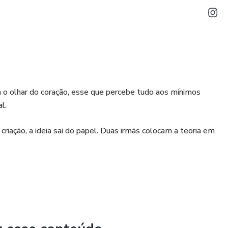
o olhar do coração, esse que percebe tudo aos mínimos
l.
iação, a ideia sai do papel. Duas irmãs colocam a teoria em
da. Fez cursos de Marketing Digital, Atendimento
da.
ez cursos de Branding, Consultoria de Estilo, Visual