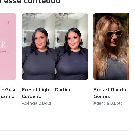
u esse conteúdo
 - Guia
Preset Light | Darling
Preset Rancho | J
acar no
Cordeiro
Gomes
Agência B.Bold
Agência B.Bold