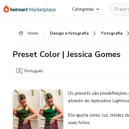
Ir
Ir
Ir
Categorias
para
para
para
o
o
o
conteúdo
pagamento
rodapé
Home
Design e fotografia
Fotografia
principal
Preset Color | Jessica Gomes
Português
Os presets são predefinições 
através do Aplicativo Lightroo
Ele ajusta cores, luz, nitidez
suas fotos.