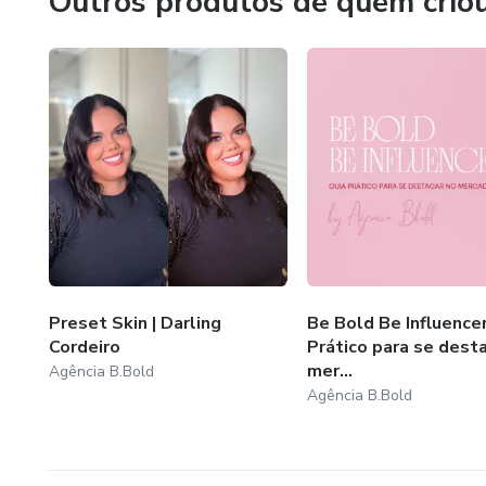
Outros produtos de quem crio
Preset Skin | Darling
Be Bold Be Influencer
Cordeiro
Prático para se dest
mer...
Agência B.Bold
Agência B.Bold