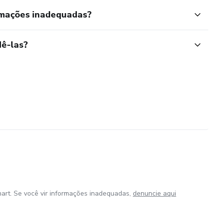
rmações inadequadas?
ê-las?
art. Se você vir informações inadequadas,
denuncie aqui