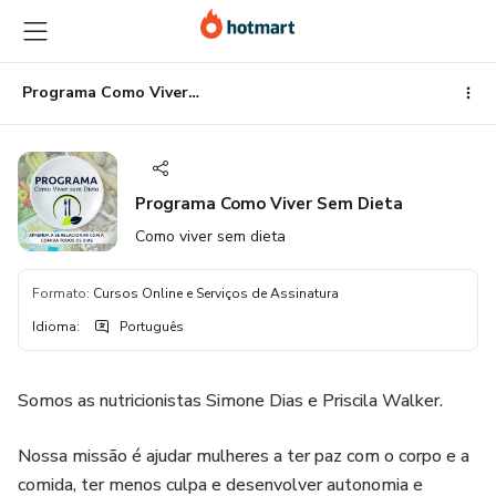
Ir
Ir
Ir
para
para
para
o
o
o
conteúdo
pagamento
rodapé
Programa Como Viver Sem Dieta
principal
Programa Como Viver Sem Dieta
Como viver sem dieta
Formato
:
Cursos Online e Serviços de Assinatura
Idioma
:
Português
Somos as nutricionistas Simone Dias e Priscila Walker.
Nossa missão é ajudar mulheres a ter paz com o corpo e a
comida, ter menos culpa e desenvolver autonomia e