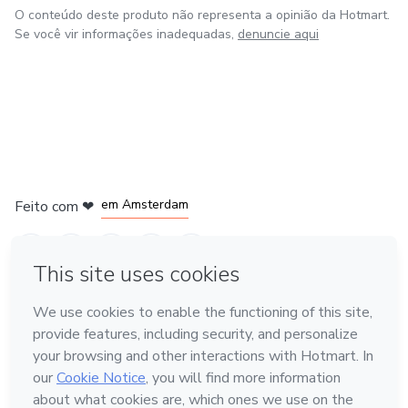
O conteúdo deste produto não representa a opinião da Hotmart.
Se você vir informações inadequadas,
denuncie aqui
em Madrid
em Amsterdam
Feito com
❤
em Belo Horizonte
na Cidade do México
em Bogotá
Conheça a Hotmart
Idioma
Português