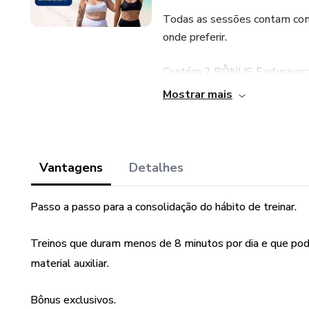
Todas as sessões contam com v
onde preferir.
Contém 2 BÔNUS Exclusivos:
Mostrar mais
- Ebook Receitas Saudáveis
- Ebook Guia de Hábitos Saud
Vantagens
Detalhes
Passo a passo para a consolidação do hábito de treinar.
Treinos que duram menos de 8 minutos por dia e que pod
material auxiliar.
Bônus exclusivos.