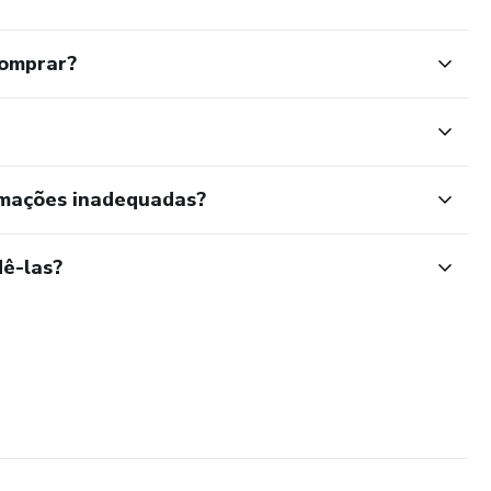
comprar?
rmações inadequadas?
ê-las?