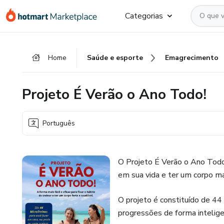
Ir
Ir
Ir
Categorias
para
para
para
o
o
o
conteúdo
pagamento
rodapé
Home
Saúde e esporte
Emagrecimento
principal
Projeto É Verão o Ano Todo!
Português
O Projeto É Verão o Ano Todo! 
em sua vida e ter um corpo ma
O projeto é constituído de 44
progressões de forma intelig