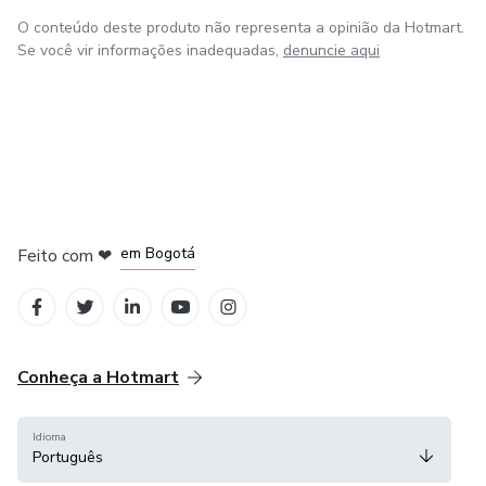
O conteúdo deste produto não representa a opinião da Hotmart.
Se você vir informações inadequadas,
denuncie aqui
em Amsterdam
em Madrid
em Bogotá
Feito com
❤
em Belo Horizonte
na Cidade do México
Conheça a Hotmart
Idioma
Português