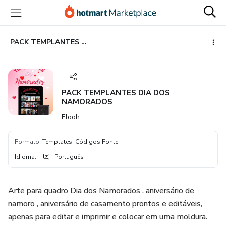
Ir
Ir
Ir
para
para
para
o
o
o
conteúdo
pagamento
rodapé
PACK TEMPLANTES DIA DOS NAMORADOS
principal
PACK TEMPLANTES DIA DOS
NAMORADOS
Elooh
Formato
:
Templates, Códigos Fonte
Idioma
:
Português
Arte para quadro Dia dos Namorados , aniversário de
namoro , aniversário de casamento prontos e editáveis,
apenas para editar e imprimir e colocar em uma moldura.