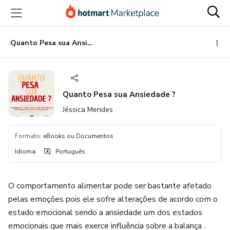
Ir
Ir
Ir
para
para
para
o
o
o
conteúdo
pagamento
rodapé
Quanto Pesa sua Ansiedade ?
principal
Quanto Pesa sua Ansiedade ?
Jéssica Mendes
Formato
:
eBooks ou Documentos
Idioma
:
Português
O comportamento alimentar pode ser bastante afetado
pelas emoções pois ele sofre alterações de acordo com o
estado emocional sendo a ansiedade um dos estados
emocionais que mais exerce influência sobre a balança .