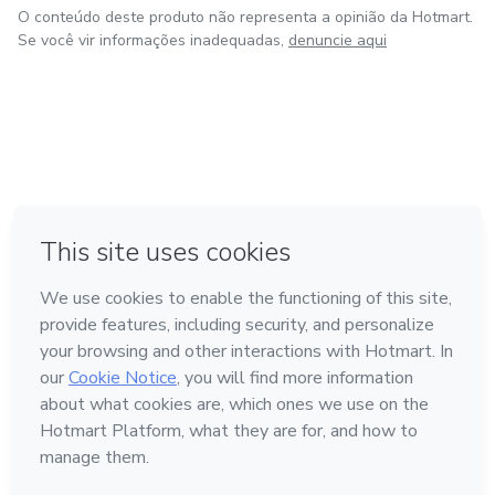
O conteúdo deste produto não representa a opinião da Hotmart.
Se você vir informações inadequadas,
denuncie aqui
em Amsterdam
em Madrid
em Bogotá
Feito com
❤
em Belo Horizonte
na Cidade do México
Conheça a Hotmart
Idioma
Português