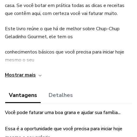
casa. Se você botar em prática todas as dicas e receitas
que contêm aqui, com certeza você vai faturar muito.
Este livro reúne o que há de melhor sobre Chup-Chup
Geladinho Gourmet, ele tem os
conhecimentos básicos que você precisa para iniciar hoje
mesmo o seu
Mostrar mais
negócio neste ramo, podendo faturar mais de 3 mil reais
por mês...
Vantagens
Detalhes
Não tenha vergonha, esse produto todo mundo compra,
você pode vender em todo canto,
Você pode faturar uma boa grana e ajudar sua família...
seja no bairro mais chique como no mais simples...
Essa é a oportunidade que você precisa para iniciar hoje