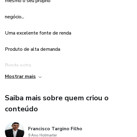
Você pode faturar uma boa grana e ajudar sua família...
mesmo o seu próprio
negócio...
Uma excelente fonte de renda
Produto de alta demanda
Renda extra
Mostrar mais
Baixo investimento
Saiba mais sobre quem criou o
Fácil de vender
conteúdo
Francisco Targino Filho
9 Ano Hotmarter