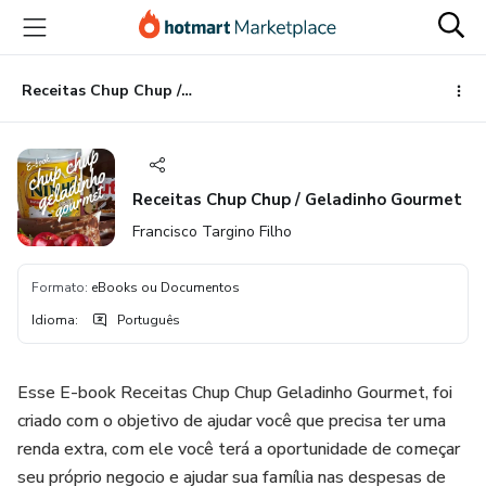
Ir
Ir
Ir
para
para
para
o
o
o
conteúdo
pagamento
rodapé
Receitas Chup Chup / Geladinho Gourmet
principal
Receitas Chup Chup / Geladinho Gourmet
Francisco Targino Filho
Formato
:
eBooks ou Documentos
Idioma
:
Português
Esse E-book Receitas Chup Chup Geladinho Gourmet, foi
criado com o objetivo de ajudar você que precisa ter uma
renda extra, com ele você terá a oportunidade de começar
seu próprio negocio e ajudar sua família nas despesas de