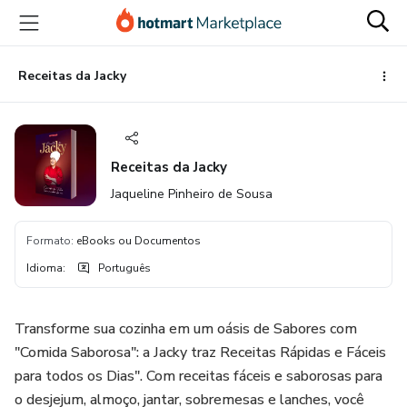
Ir
Ir
Ir
para
para
para
o
o
o
conteúdo
pagamento
rodapé
Receitas da Jacky
principal
Receitas da Jacky
Jaqueline Pinheiro de Sousa
Formato
:
eBooks ou Documentos
Idioma
:
Português
Transforme sua cozinha em um oásis de Sabores com
"Comida Saborosa": a Jacky traz Receitas Rápidas e Fáceis
para todos os Dias". Com receitas fáceis e saborosas para
o desjejum, almoço, jantar, sobremesas e lanches, você