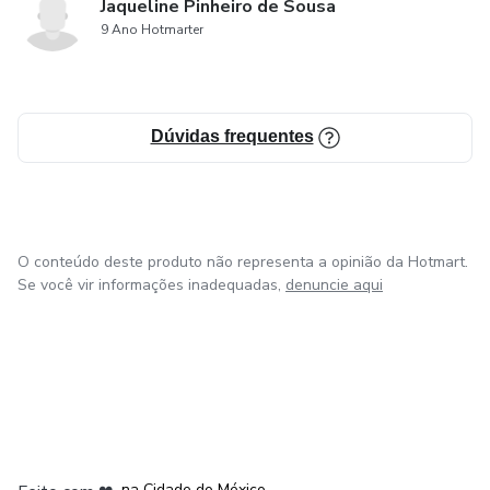
Jaqueline Pinheiro de Sousa
9 Ano Hotmarter
Dúvidas frequentes
O conteúdo deste produto não representa a opinião da Hotmart.
Se você vir informações inadequadas,
denuncie aqui
em Bogotá
em Amsterdam
em Madrid
na Cidade do México