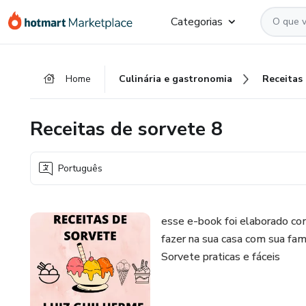
Ir
Ir
Ir
Categorias
para
para
para
o
o
o
conteúdo
pagamento
rodapé
Home
Culinária e gastronomia
Receitas
principal
Receitas de sorvete 8
Português
esse e-book foi elaborado com
fazer na sua casa com sua fam
Sorvete praticas e fáceis