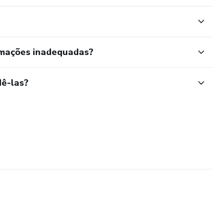
rmações inadequadas?
ê-las?