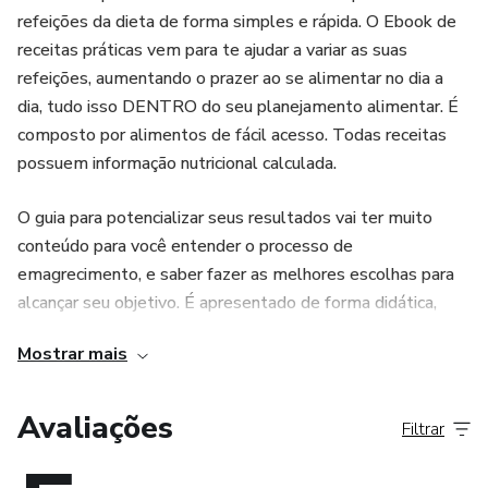
refeições da dieta de forma simples e rápida. O Ebook de
receitas práticas vem para te ajudar a variar as suas
refeições, aumentando o prazer ao se alimentar no dia a
dia, tudo isso DENTRO do seu planejamento alimentar. É
composto por alimentos de fácil acesso. Todas receitas
possuem informação nutricional calculada.
O guia para potencializar seus resultados vai ter muito
conteúdo para você entender o processo de
emagrecimento, e saber fazer as melhores escolhas para
alcançar seu objetivo. É apresentado de forma didática,
pouco texto e muitas ilustrações, te levando ao raciocínio,
Mostrar mais
ou seja, te dando mais autonomia e sabedoria nas escolhas
dos alimentos e refeições.
Avaliações
Filtrar
Os dois juntos são o combo perfeito para te ajudar alcançar
seu objetivo.