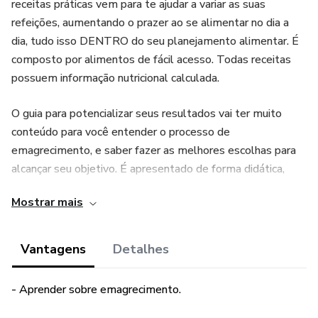
receitas práticas vem para te ajudar a variar as suas
refeições, aumentando o prazer ao se alimentar no dia a
dia, tudo isso DENTRO do seu planejamento alimentar. É
composto por alimentos de fácil acesso. Todas receitas
possuem informação nutricional calculada.
O guia para potencializar seus resultados vai ter muito
conteúdo para você entender o processo de
emagrecimento, e saber fazer as melhores escolhas para
alcançar seu objetivo. É apresentado de forma didática,
pouco texto e muitas ilustrações, te levando ao raciocínio,
Mostrar mais
ou seja, te dando mais autonomia e sabedoria nas escolhas
dos alimentos e refeições.
Vantagens
Detalhes
Os dois juntos são o combo perfeito para te ajudar alcançar
seu objetivo.
- Aprender sobre emagrecimento.