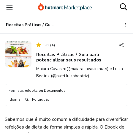
Ir
Ir
Ir
para
para
para
o
o
o
conteúdo
pagamento
rodapé
Receitas Práticas / Guia para potencializar seus resultados
principal
5.0
(
4
)
Receitas Práticas / Guia para
potencializar seus resultados
Maiara Cavasin(@maiaracavasin.nutri) e Luiza
Beatriz (@nutri.luizabeatriz)
Formato
:
eBooks ou Documentos
Idioma
:
Português
Sabemos que é muito comum a dificuldade para diversificar
refeições da dieta de forma simples e rápida. O Ebook de