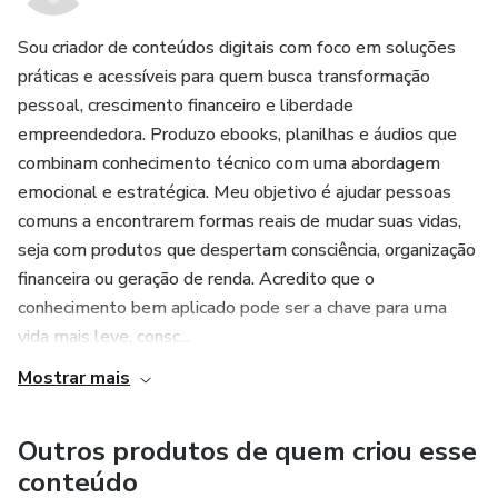
*Receitas selecionadas para ajudar a perder peso e
melhorar a saúde física.
Sou criador de conteúdos digitais com foco em soluções
práticas e acessíveis para quem busca transformação
*Facilita a sua rotina na cozinha.
pessoal, crescimento financeiro e liberdade
empreendedora. Produzo ebooks, planilhas e áudios que
combinam conhecimento técnico com uma abordagem
emocional e estratégica. Meu objetivo é ajudar pessoas
comuns a encontrarem formas reais de mudar suas vidas,
seja com produtos que despertam consciência, organização
financeira ou geração de renda. Acredito que o
conhecimento bem aplicado pode ser a chave para uma
vida mais leve, consc...
Mostrar mais
Outros produtos de quem criou esse
conteúdo