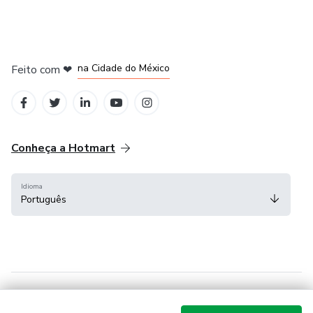
em Bogotá
em Amsterdam
em Madrid
na Cidade do México
Feito com
❤
em Belo Horizonte
Conheça a Hotmart
Idioma
Português
Central de ajuda
Termos
Privacidade
Cookies