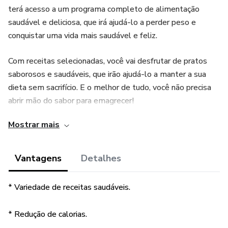
terá acesso a um programa completo de alimentação
saudável e deliciosa, que irá ajudá-lo a perder peso e
conquistar uma vida mais saudável e feliz.
Com receitas selecionadas, você vai desfrutar de pratos
saborosos e saudáveis, que irão ajudá-lo a manter a sua
dieta sem sacrifício. E o melhor de tudo, você não precisa
abrir mão do sabor para emagrecer!
Mostrar mais
São 35 receitas incríveis, mais 30 dicas valiosíssimas para
te ajudar no processo de emagrecimento e um BÔNUS
especial contendo 5 receitas de chá verde e 5 receitas de
Vantagens
Detalhes
chá branco.
* Variedade de receitas saudáveis.
Com o eBook "Sabor & Equilíbrio", você poderá se livrar das
dietas restritivas e começar uma jornada de
* Redução de calorias.
emagrecimento e saúde duradouro. Em apenas uma