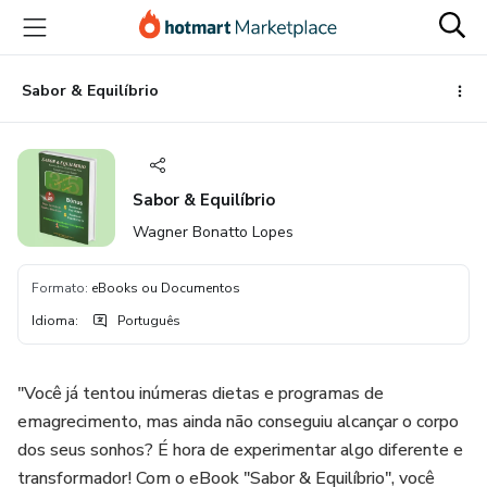
Ir
Ir
Ir
para
para
para
o
o
o
conteúdo
pagamento
rodapé
Sabor & Equilíbrio
principal
Sabor & Equilíbrio
Wagner Bonatto Lopes
Formato
:
eBooks ou Documentos
Idioma
:
Português
"Você já tentou inúmeras dietas e programas de
emagrecimento, mas ainda não conseguiu alcançar o corpo
dos seus sonhos? É hora de experimentar algo diferente e
transformador! Com o eBook "Sabor & Equilíbrio", você