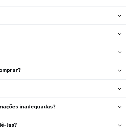
comprar?
rmações inadequadas?
ê-las?