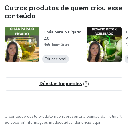
rejuvenescendo seu corpo.
Outros produtos de quem criou esse
conteúdo
Chás para o Fígado
2.0
Nutri Enny Grein
N
Educacional
Dúvidas frequentes
O conteúdo deste produto não representa a opinião da Hotmart.
Se você vir informações inadequadas,
denuncie aqui