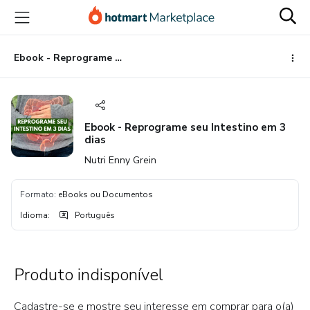
Ir
Ir
Ir
para
para
para
o
o
o
conteúdo
pagamento
rodapé
Ebook - Reprograme seu Intestino em 3 dias
principal
Ebook - Reprograme seu Intestino em 3
dias
Nutri Enny Grein
Formato
:
eBooks ou Documentos
Idioma
:
Português
Produto indisponível
Cadastre-se e mostre seu interesse em comprar para o(a)