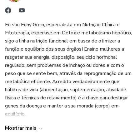
Eu sou Enny Grein, especialista em Nutrição Clínica e
Fitoterapia, expertise em Detox e metabolismo hepático,
sigo a linha nutrição funcional em busca de otimizar a
função e equilíbrio dos seus órgãos! Ensino mulheres a
resgatar sua energia, disposição, seu ciclo hormonal
regulado, sem problemas de inchaço ou dores e com o
peso que se sente bem, através da reprogramação de um
metabólica eficiente. Acredito verdadeiramente que
hábitos de vida (alimentação, suplementação, atividade
física e técnicas de relaxamento) é a chave para desligar
genes da doença e manter a sua morada (corpo) em
equilíbrio.
Mostrar mais
Estou comprometida em promover a sua desinflamação e
destoxificação, resgatando sua saúde, sua auto estima e