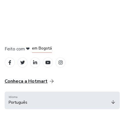
em Amsterdam
em Madrid
em Bogotá
Feito com
❤
em Belo Horizonte
na Cidade do México
Conheça a Hotmart
Idioma
Português