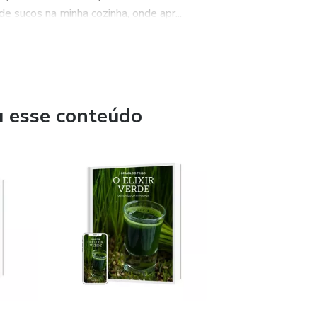
 sucos na minha cozinha, onde apr...
u esse conteúdo