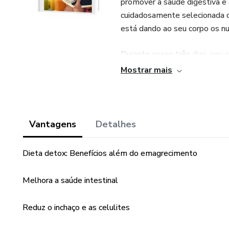
promover a saúde digestiva e
cuidadosamente selecionada de
está dando ao seu corpo os nu
Durante esses três dias, seu 
enquanto a eliminação de alim
Mostrar mais
desinflamar e reduzir o inchaço
perder peso e a melhorar a sens
Ao final do programa, você po
Vantagens
Detalhes
pele mais radiante. Não deix
corpo uma pausa merecida para
Dieta detox: Benefícios além do emagrecimento
Melhora a saúde intestinal
Reduz o inchaço e as celulites