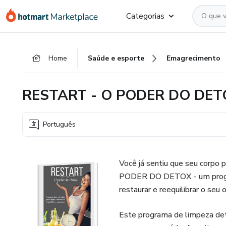
Ir
Ir
Ir
Categorias
para
para
para
o
o
o
conteúdo
pagamento
rodapé
Home
Saúde e esporte
Emagrecimento
principal
RESTART - O PODER DO DET
Português
Você já sentiu que seu corpo
PODER DO DETOX - um programa
restaurar e reequilibrar o seu
Este programa de limpeza deto