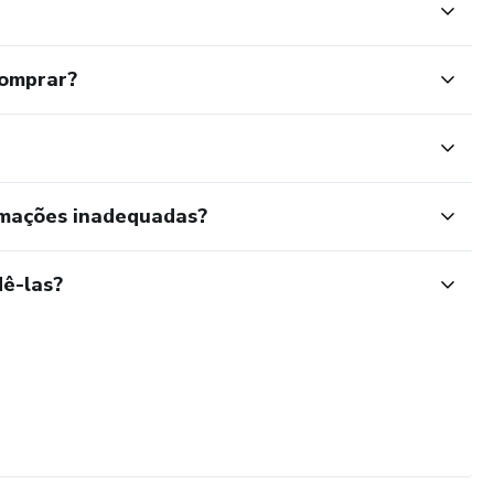
comprar?
rmações inadequadas?
ê-las?