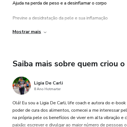
Ajuda na perda de peso e a desinflamar o corpo
Previne a desidratação da pele e sua inflamação
Mostrar mais
Melhora a saúde da pele deixando-a mais radiante
Previne a inflamação do intestino
Saiba mais sobre quem criou o
Reduz o risco de constipação, ou seja, de prisão de ventre
Maior sensação de bem-estar
Ligia De Carli
8 Ano Hotmarter
Melhora do processo de digestão
Olá! Eu sou a Ligia De Carli, life coach e autora do 
Reduz as dores articulares
poder de cura dos alimentos, comecei a me interessar pel
na própria pele os benefícios de viver em alta vibração e
Mais energia e disposição
paixão: escrever e divulgar ao maior número de pessoas 