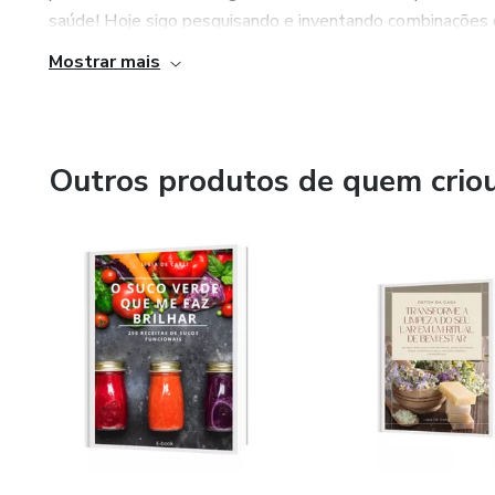
saúde! Hoje sigo pesquisando e inventando combinações de
Reduz compulsão por áçucar e carboidratos
Mostrar mais
Outros produtos de quem crio