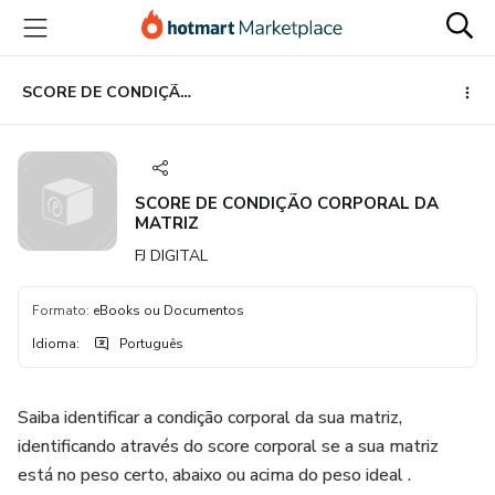
Ir
Ir
Ir
para
para
para
o
o
o
conteúdo
pagamento
rodapé
SCORE DE CONDIÇÃO CORPORAL DA MATRIZ
principal
SCORE DE CONDIÇÃO CORPORAL DA
MATRIZ
FJ DIGITAL
Formato
:
eBooks ou Documentos
Idioma
:
Português
Saiba identificar a condição corporal da sua matriz,
identificando através do score corporal se a sua matriz
está no peso certo, abaixo ou acima do peso ideal .