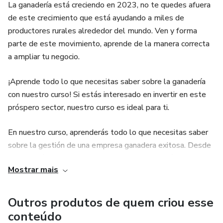
La ganadería está creciendo en 2023, no te quedes afuera
de este crecimiento que está ayudando a miles de
productores rurales alrededor del mundo. Ven y forma
parte de este movimiento, aprende de la manera correcta
a ampliar tu negocio.
¡Aprende todo lo que necesitas saber sobre la ganadería
con nuestro curso! Si estás interesado en invertir en este
próspero sector, nuestro curso es ideal para ti.
En nuestro curso, aprenderás todo lo que necesitas saber
sobre la gestión de una empresa ganadera exitosa. Desde
la selección del ganado hasta la comercialización de los
Mostrar mais
productos finales, te enseñaremos todo lo que necesitas
saber para ser un productor ganadero exitoso.
Outros produtos de quem criou esse
Con nuestro curso, aprenderás las mejores prácticas para la
conteúdo
cría, alimentación y cuidado de tus animales, lo que te