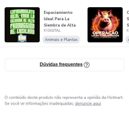
permitirá aumentar tu producción y mejorar la calidad de
Espaciamiento
tus productos.
Ideal Para La
Siembra de Alta
S
FJ DIGITAL
F
Producción de En...
L
Animais e Plantas
Dúvidas frequentes
O conteúdo deste produto não representa a opinião da Hotmart.
Se você vir informações inadequadas,
denuncie aqui