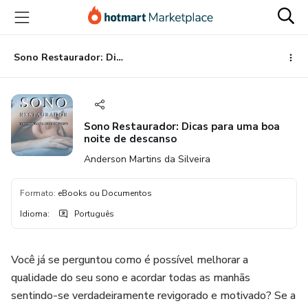
Ir
Ir
Ir
para
para
para
o
o
o
conteúdo
pagamento
rodapé
Sono Restaurador: Dicas para uma boa noite de descanso
principal
Sono Restaurador: Dicas para uma boa
noite de descanso
Anderson Martins da Silveira
Formato
:
eBooks ou Documentos
Idioma
:
Português
Você já se perguntou como é possível melhorar a
qualidade do seu sono e acordar todas as manhãs
sentindo-se verdadeiramente revigorado e motivado? Se a