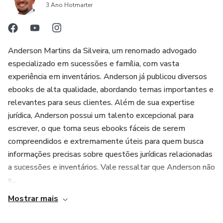
descanso.
3 Ano Hotmarter
Conclusão
Investir no seu sono é investir na sua saúde física e mental,
na sua produtividade e no seu bem-estar geral. Adquira
Anderson Martins da Silveira, um renomado advogado
agora mesmo o eBook "Sono Restaurador: Dicas para uma
especializado em sucessões e família, com vasta
Boa Noite de Descanso" e comece a transformar suas
experiência em inventários. Anderson já publicou diversos
noites em momentos de descanso e recuperação profunda.
ebooks de alta qualidade, abordando temas importantes e
relevantes para seus clientes. Além de sua expertise
jurídica, Anderson possui um talento excepcional para
escrever, o que torna seus ebooks fáceis de serem
compreendidos e extremamente úteis para quem busca
informações precisas sobre questões jurídicas relacionadas
a sucessões e inventários. Vale ressaltar que Anderson não
s...
Mostrar mais