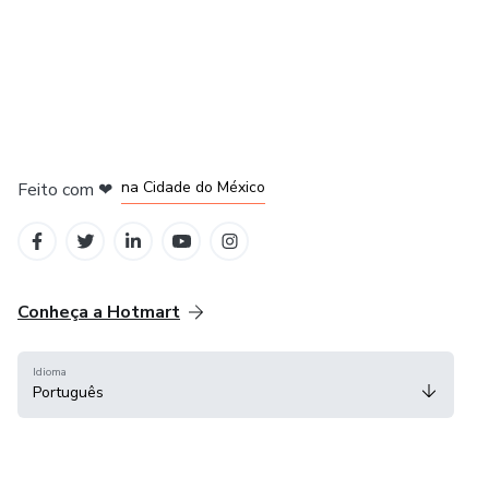
em Bogotá
em Amsterdam
em Madrid
na Cidade do México
Feito com
❤
em Belo Horizonte
Conheça a Hotmart
Idioma
Português