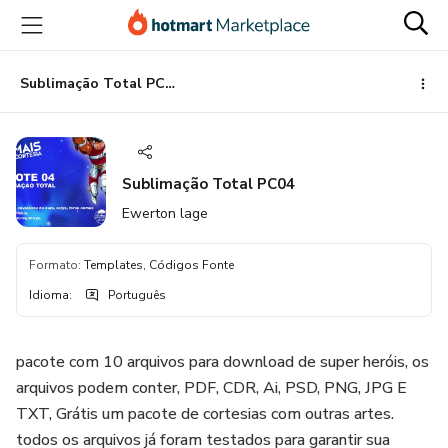
Ir
Ir
Ir
para
para
para
o
o
o
conteúdo
pagamento
rodapé
Sublimação Total PC04
principal
Sublimação Total PC04
Ewerton lage
Formato
:
Templates, Códigos Fonte
Idioma
:
Português
pacote com 10 arquivos para download de super heróis, os
arquivos podem conter, PDF, CDR, Ai, PSD, PNG, JPG E
TXT, Grátis um pacote de cortesias com outras artes.
todos os arquivos já foram testados para garantir sua