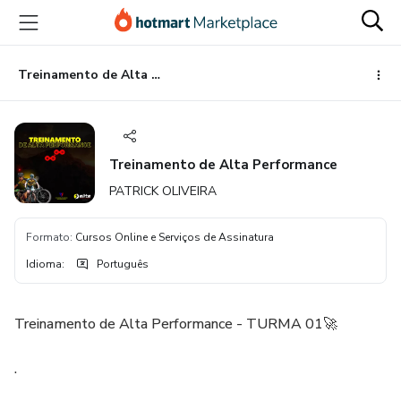
Ir
Ir
Ir
para
para
para
o
o
o
conteúdo
pagamento
rodapé
Treinamento de Alta Performance
principal
Treinamento de Alta Performance
PATRICK OLIVEIRA
Formato
:
Cursos Online e Serviços de Assinatura
Idioma
:
Português
Treinamento de Alta Performance - TURMA 01🚀
.