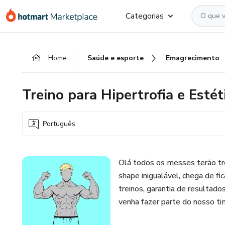
Ir
Ir
Ir
Categorias
para
para
para
o
o
o
conteúdo
pagamento
rodapé
Home
Saúde e esporte
Emagrecimento
principal
Treino para Hipertrofia e Estét
Português
Olá todos os messes terão tr
shape inigualável, chega de fi
treinos, garantia de resultado
venha fazer parte do nosso ti