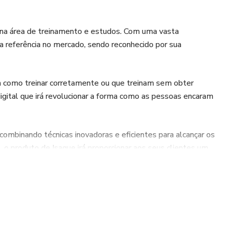
a na área de treinamento e estudos. Com uma vasta
ma referência no mercado, sendo reconhecido por sua
 como treinar corretamente ou que treinam sem obter
 digital que irá revolucionar a forma como as pessoas encaram
combinando técnicas inovadoras e eficientes para alcançar os
 produto de Isaque irá proporcionar aos seus clientes um
suas necessidades individuais.
 realmente funcione e que seja adaptado às suas
ertise e comprometimento irão te ajudar a atingir seus
o e garanta agora mesmo o seu acesso ao produto que irá