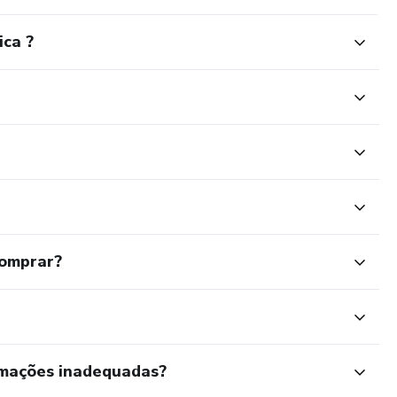
ica ?
comprar?
rmações inadequadas?