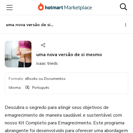
Ir
Ir
Ir
para
para
para
o
o
o
conteúdo
pagamento
rodapé
uma nova versão de si mesmo
principal
uma nova versão de si mesmo
isaac trieds
Formato
:
eBooks ou Documentos
Idioma
:
Português
Descubra o segredo para atingir seus objetivos de
emagrecimento de maneira saudável e sustentável com
nosso Kit Completo para Emagrecimento. Este programa
abrangente foi desenvolvido para oferecer uma abordagem