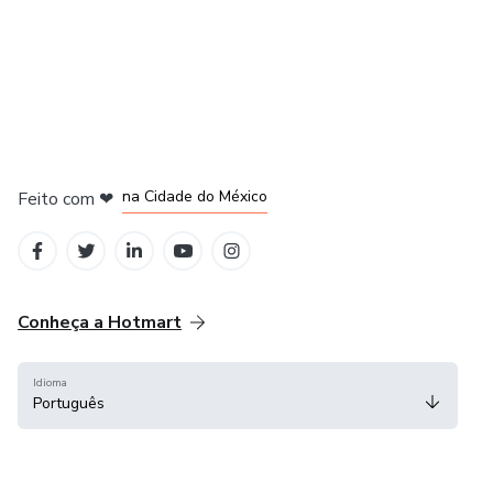
em Bogotá
em Amsterdam
em Madrid
na Cidade do México
Feito com
❤
em Belo Horizonte
Conheça a Hotmart
Idioma
Português