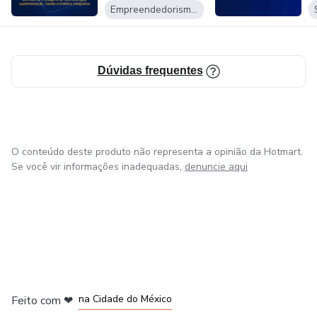
Empreendedorismo Digital
Dúvidas frequentes
O conteúdo deste produto não representa a opinião da Hotmart.
Se você vir informações inadequadas,
denuncie aqui
em Bogotá
em Amsterdam
em Madrid
na Cidade do México
Feito com
❤
em Belo Horizonte