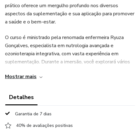
prático oferece um mergulho profundo nos diversos
aspectos da suplementação e sua aplicação para promover
a saúde e o bem-estar.
O curso é ministrado pela renomada enfermeira Ryuza
Gonçalves, especialista em nutrologia avançada e
ozonioterapia integrativa, com vasta experiência em
suplementação. Durante a imersão, você explorará vários
temas essenciais, incluindo a suplementação para saúde
Mostrar mais
feminina e masculina, suplementação para estética, alívio
da dor, doenças crônicas, e TDAH.
Detalhes
"Viver de Suplementação" é mais do que um simples curso
- é um portal para uma nova carreira e uma nova vida. Se
Garantia de 7 dias
você está buscando expandir seus horizontes profissionais,
40% de avaliações positivas
aprimorar sua prática de saúde ou simplesmente aprender
mais sobre suplementação, este curso é para você.