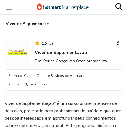
Ir
Ir
Ir
para
para
para
o
o
o
conteúdo
pagamento
rodapé
Viver de Suplementação
principal
2.0
(
3
)
Viver de Suplementação
Dra. Ryuza Gonçalves Ozonioterapeuta
Formato
:
Cursos Online e Serviços de Assinatura
Idioma
:
Português
Viver de Suplementação" é um curso online intensivo de
dois dias, projetado para profissionais de saúde e qualquer
pessoa interessada em aprofundar seus conhecimentos
sobre suplementação natural. Este programa dinâmico e