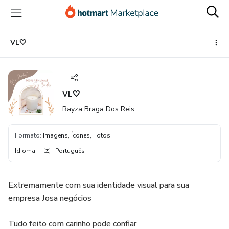
Ir
Ir
Ir
para
para
para
o
o
o
conteúdo
pagamento
rodapé
VL🤍
principal
VL🤍
Rayza Braga Dos Reis
Formato
:
Imagens, Ícones, Fotos
Idioma
:
Português
Extremamente com sua identidade visual para sua
empresa Josa negócios
Tudo feito com carinho pode confiar