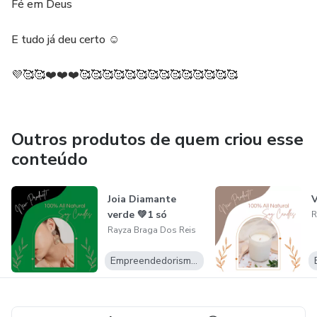
Fé em Deus
E tudo já deu certo ☺️
💜🥰🥰❤️❤️❤️🥰🥰🥰🥰🥰🥰🥰🥰🥰🥰🥰🥰🥰🥰
Outros produtos de quem criou esse
conteúdo
Joia Diamante
verde 💚1 só
R
Rayza Braga Dos Reis
Empreendedorismo Digital