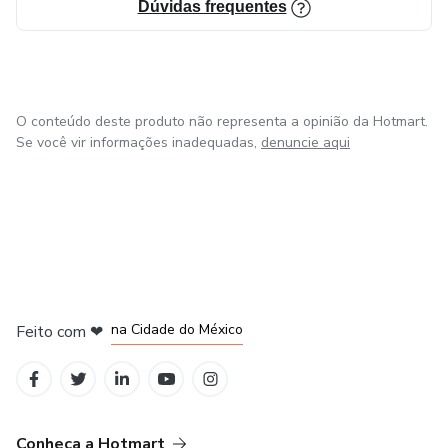
Dúvidas frequentes
O conteúdo deste produto não representa a opinião da Hotmart.
Se você vir informações inadequadas,
denuncie aqui
em Bogotá
em Amsterdam
em Madrid
na Cidade do México
Feito com
❤
em Belo Horizonte
Conheça a Hotmart