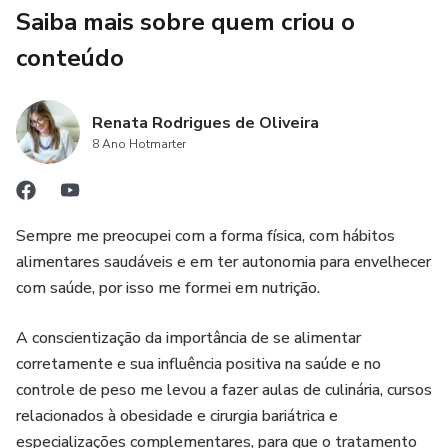
Saiba mais sobre quem criou o
Como será minha alimentação no pós-operatório?
conteúdo
Vou poder usar bebida alcoólica?
Meu cabelo vai cair?
Renata Rodrigues de Oliveira
8 Ano Hotmarter
Vou ficar baguela?
Como assim "margem de segurança" para vitaminas e
Sempre me preocupei com a forma física, com hábitos
minerais?
alimentares saudáveis e em ter autonomia para envelhecer
com saúde, por isso me formei em nutrição.
Então, qual o melhor suplemento?
A conscientização da importância de se alimentar
Vou ter que tomar suplementos de vitaminas e minerais
corretamente e sua influência positiva na saúde e no
para o resto da vida?
controle de peso me levou a fazer aulas de culinária, cursos
relacionados à obesidade e cirurgia bariátrica e
Vou ter que tomar whey protein?
especializações complementares, para que o tratamento