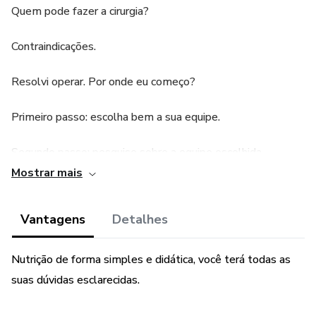
Quem pode fazer a cirurgia?
Contraindicações.
Resolvi operar. Por onde eu começo?
Primeiro passo: escolha bem a sua equipe.
Segundo passo: pesquise sobre a equipe escolhida.
Mostrar mais
Terceiro passo: sobre os planos de saúde.
Vantagens
Detalhes
Qual a melhor técnica?
Acompanhamento nutricional pré-operatório.
Nutrição de forma simples e didática, você terá todas as
suas dúvidas esclarecidas.
Sobre as redes sociais.