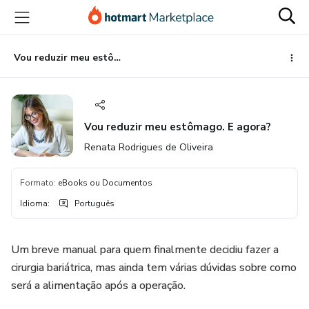
Ir
Ir
Ir
para
para
para
o
o
o
conteúdo
pagamento
rodapé
Vou reduzir meu estômago. E agora?
principal
Vou reduzir meu estômago. E agora?
Renata Rodrigues de Oliveira
Formato
:
eBooks ou Documentos
Idioma
:
Português
Um breve manual para quem finalmente decidiu fazer a
cirurgia bariátrica, mas ainda tem várias dúvidas sobre como
será a alimentação após a operação.