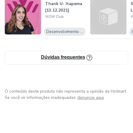
Thank U- Itapema
S
[13.12.2021]
L
W2W Club
W
Desenvolvimento Pessoal
Dúvidas frequentes
O conteúdo deste produto não representa a opinião da Hotmart.
Se você vir informações inadequadas,
denuncie aqui