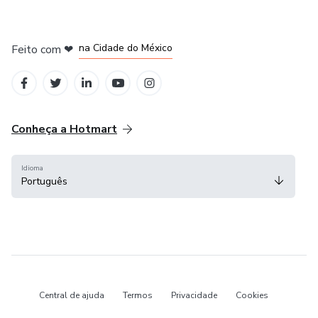
em Bogotá
em Amsterdam
em Madrid
na Cidade do México
Feito com
❤
em Belo Horizonte
Conheça a Hotmart
Idioma
Português
Central de ajuda
Termos
Privacidade
Cookies