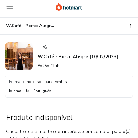
Ir
Ir
Ir
para
para
para
o
o
o
conteúdo
pagamento
rodapé
W.Café - Porto Alegre [10/02/2023]
principal
W.Café - Porto Alegre [10/02/2023]
W2W Club
Formato
:
Ingressos para eventos
Idioma
:
Português
Produto indisponível
Cadastre-se e mostre seu interesse em comprar para o(a)
autor(a) deste curso!