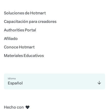
Soluciones de Hotmart
Capacitación para creadores
Authorities Portal
Afiliado
Conoce Hotmart
Materiales Educativos
Idioma
Español
en Belo Horizonte
en Madrid
en Amsterdam
en Bogotá
en Ciudad de México
en Nueva York
Hecho con