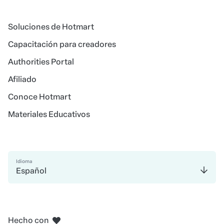
Soluciones de Hotmart
Capacitación para creadores
Authorities Portal
Afiliado
Conoce Hotmart
Materiales Educativos
Idioma
Español
en Belo Horizonte
en Madrid
en Amsterdam
en Bogotá
en Ciudad de México
en Nueva York
Hecho con