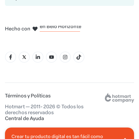
en Madrid
en Amsterdam
en Bogotá
en Ciudad de México
en Nueva York
Hecho con
en Belo Horizonte
Términos y Políticas
Hotmart — 2011- 2026 © Todos los
derechos reservados
Central de Ayuda
Crear tu producto digital es tan fácil como