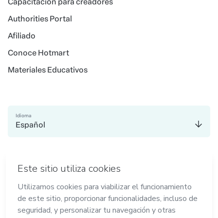
Capacitación para creadores
Authorities Portal
Afiliado
Conoce Hotmart
Materiales Educativos
Idioma
Español
en Madrid
en Amsterdam
en Bogotá
en Ciudad de México
en Nueva York
Hecho con
en Belo Horizonte