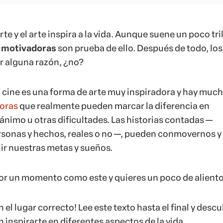
arte y el arte inspira a la vida. Aunque suene un poco tri
s motivadoras
son prueba de ello. Después de todo, los
or alguna razón, ¿no?
el cine es una forma de arte muy inspiradora y hay muc
oras
que realmente pueden marcar la diferencia en
imo u otras dificultades. Las historias contadas —
rsonas y hechos, reales o no —, pueden conmovernos y
r nuestras metas y sueños.
or un momento como este y quieres un poco de alient
 el lugar correcto! Lee este texto hasta el final y descu
 inspirarte en diferentes aspectos de la vida.