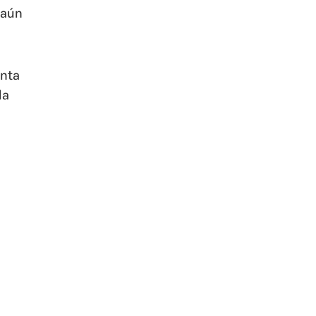
 aún
enta
la