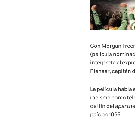
Con Morgan Freem
(película nominad
interpreta al exp
Pienaar, capitán d
La película habla 
racismo como teló
del fin del
aparthe
país en 1995.