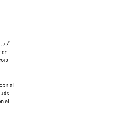
ctus”
eman
çois
con el
pués
n el