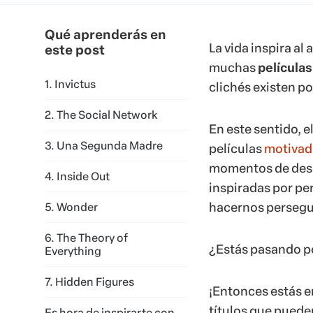
Qué aprenderás en
La vida inspira al 
este post
muchas
película
1. Invictus
clichés existen p
2. The Social Network
En este sentido, 
3. Una Segunda Madre
películas
motivad
momentos de desán
4. Inside Out
inspiradas por pe
hacernos persegui
5. Wonder
6. The Theory of
¿Estás pasando p
Everything
7. Hidden Figures
¡Entonces estás en
títulos que pueden
Es hora de inspirarte con