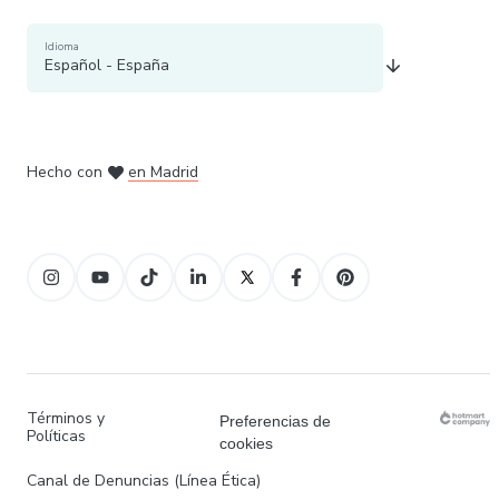
Idioma
Español - España
en Belo Horizonte
en Bogotá
en Ciudad de México
en Nueva York
en Ámsterdam
Hecho con
en Madrid
Términos y
Preferencias de
Políticas
cookies
Canal de Denuncias (Línea Ética)