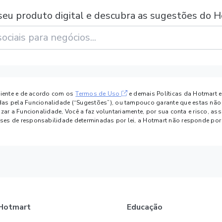
seu produto digital e descubra as sugestões do H
 ciente e de acordo com os
Termos de Uso
e demais Políticas da Hotmart 
 pela Funcionalidade (“Sugestões”), ou tampouco garante que estas não inf
lizar a Funcionalidade, Você a faz voluntariamente, por sua conta e risco, 
teses de responsabilidade determinadas por lei, a Hotmart não responde po
Hotmart
Educação