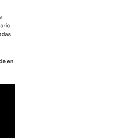
e
sario
ñadas
nde en