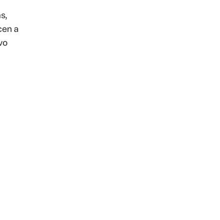
s,
cen a
vo