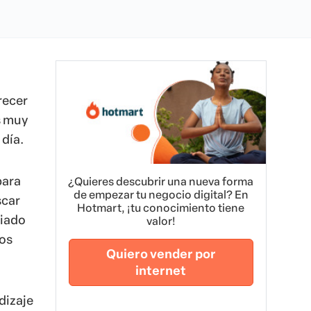
recer
s muy
 día.
para
¿Quieres descubrir una nueva forma
de empezar tu negocio digital? En
scar
Hotmart, ¡tu conocimiento tiene
siado
valor!
mos
Quiero vender por
internet
dizaje