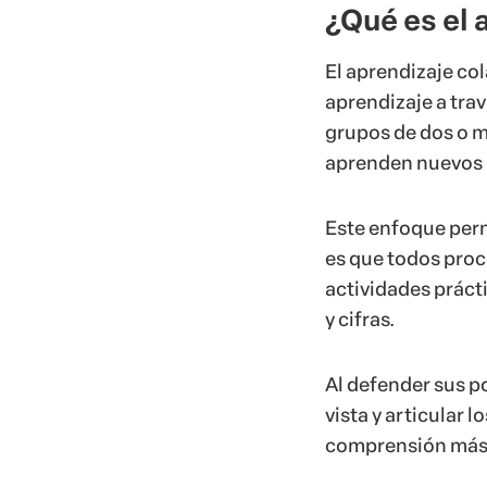
¿Qué es el 
El aprendizaje co
aprendizaje a trav
grupos de dos o m
aprenden nuevos c
Este enfoque permi
es que todos proc
actividades práct
y cifras.
Al defender sus p
vista y articular 
comprensión más 