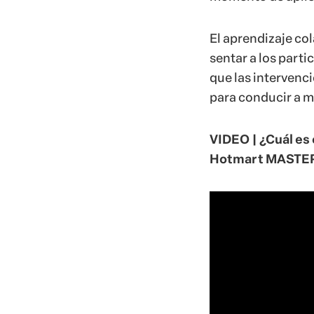
El aprendizaje co
sentar a los parti
que las intervenc
para conducir a m
VIDEO | ¿Cuál es 
Hotmart MASTE