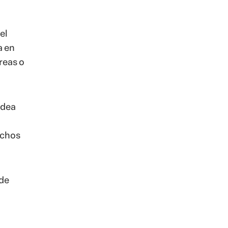
el
a en
reas o
idea
echos
 de