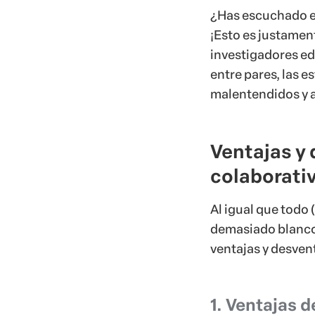
¿Has escuchado es
¡Esto es justamen
investigadores ed
entre pares, las 
malentendidos y a
Ventajas y 
colaborati
Al igual que todo 
demasiado blanco 
ventajas y desven
1. Ventajas d