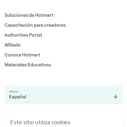
Soluciones de Hotmart
Capacitación para creadores
Authorities Portal
Afiliado
Conoce Hotmart
Materiales Educativos
Idioma
Español
en Belo Horizonte
en Madrid
en Amsterdam
en Bogotá
en Ciudad de México
en Nueva York
Hecho con