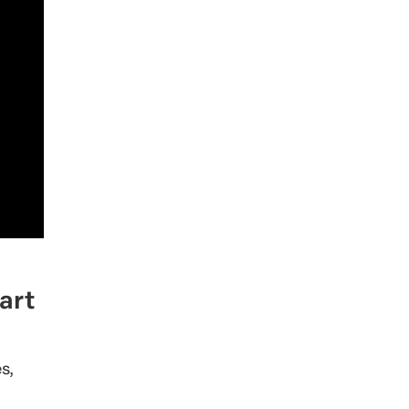
art
s,
actor
es