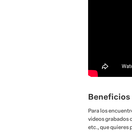
Beneficios 
Para los encuentr
videos grabados c
etc., que quieres 
Además, la herram
de
comunicarte en
esencial para crea
En el chat, tambi
usar el recurso p
exclusiva.