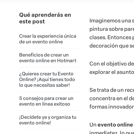
Qué aprenderás en
Imaginemos una si
este post
pintura sobre par
Crear la experiencia única
clases. Entonces 
de un evento online
decoración que se
Beneficios de crear un
evento online en Hotmart
Con el objetivo de
explorar el asunt
¿Quieres crear tu Evento
Online? ¡Aquí tienes todo
lo que necesitas saber!
Se trata de un re
concentra en el d
5 consejos para crear un
evento en línea exitoso
formas innovadora
¡Decídete ya y organiza tu
evento online!
Un
evento online
inmediatez, lo qu