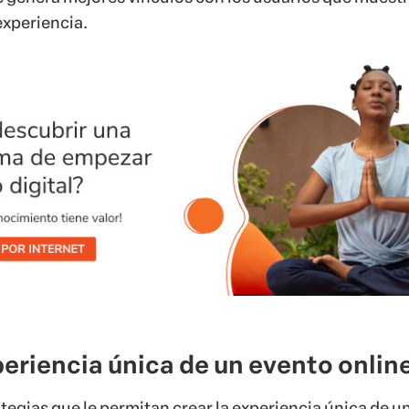
 experiencia.
periencia única de un evento onlin
tegias que le permitan crear la experiencia única de u
licia tuvo en cuenta los siguientes puntos:
u proyecto a otros especialistas que pueden colaborar 
ncias y actividades durante el evento.
a relevante para su nicho.
 este formato es una oportunidad para aproximarse a
ico.
de contribuir a la venta de otros productos de su mar