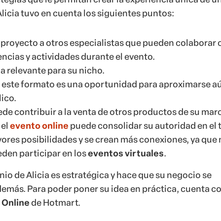
 el
evento online
puede consolidar su autoridad en el 
ores posibilidades y se crean más conexiones, ya que
den participar en los
eventos virtuales
.
inio de Alicia es estratégica y hace que su negocio se
demás. Para poder poner su idea en práctica, cuenta co
 Online
de Hotmart.
er después?
 Alicia tendrá las herramientas indicadas para transfo
n un taller de 3 días. Durante este tiempo, podrá ofrec
es horarios, impartidas por ella y por otros profesional