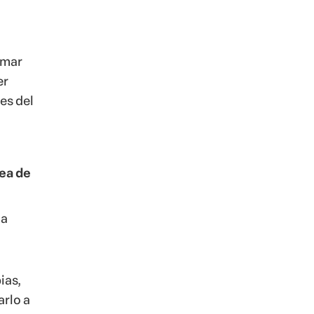
rea de
la
ias,
arlo a
n
que
er,
o, un