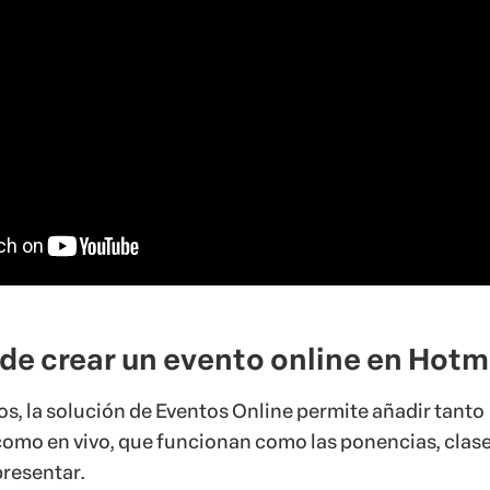
de crear un evento online en Hotm
os, la solución de Eventos Online permite añadir tanto
omo en vivo, que funcionan como las ponencias, clase
presentar.
ienta Eventos Online te ofrece la posibilidad
 tiempo real con la audiencia a través de un chat
, f
r y fortalecer los lazos con tus clientes.
én es posible destacar un mensaje. De este modo, pued
ara hacer una
oferta relámpago o dar una información