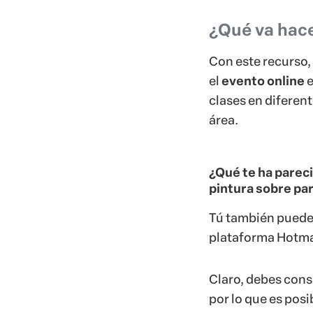
¿Qué te ha pareci
pintura sobre pa
Tú también puedes
plataforma Hotmar
Claro, debes cons
por lo que es posi
tu audiencia.
Pero usando la s
sea más apropiado 
como Alicia, o un
encuentro digita
Independientement