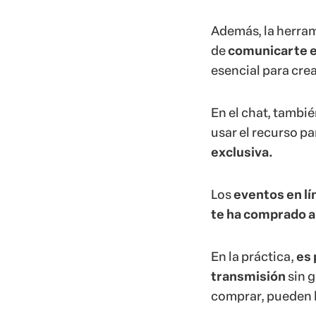
Los
eventos en lí
te ha comprado a
En la práctica,
es 
transmisión
sin 
comprar, pueden h
También resulta fa
que otros profesi
tus
eventos virtu
Si ya quieres crea
¿Quieres cr