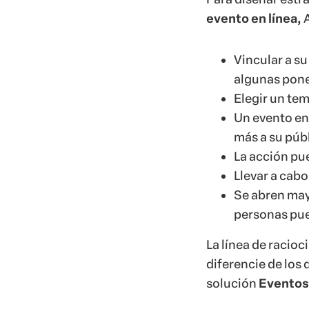
Llevar a cabo
Se abren may
personas pue
La línea de racioc
diferencie de los 
solución
Eventos
¿Qué va hac
Con este recurso,
el
evento online
e
clases en diferent
área.