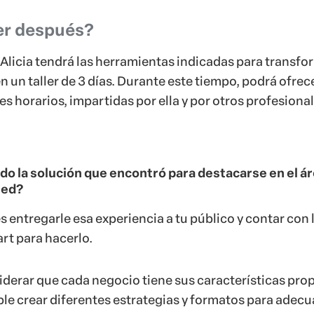
do la solución que encontró para destacarse en el á
red?
 entregarle esa experiencia a tu público y contar con 
t para hacerlo.
iderar que cada negocio tiene sus características prop
ble crear diferentes estrategias y formatos para adecu
olución
Evento Online, puedes elegir el tipo de acció
para tu negocio. Tienes la posibilidad de hacer un tall
a
conferencia, un simposio, un congreso, un seminari
l y mucho más
.
e de qué tipo de acción hagas, puedes usar la