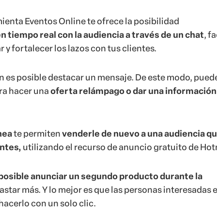
nea
te permiten
venderle de nuevo a una audiencia qu
ntes,
utilizando el recurso de anuncio gratuito de Hot
posible anunciar un segundo producto durante la
gastar más. Y lo mejor es que las personas interesadas 
acerlo con un solo clic.
ctible habilitar el Programa de Afiliados de Hotmart p
onales te ayuden a alcanzar una audiencia aún mayor 
ales.
r uno, continúa leyendo.
ear tu Evento Online? ¡Aquí tienes