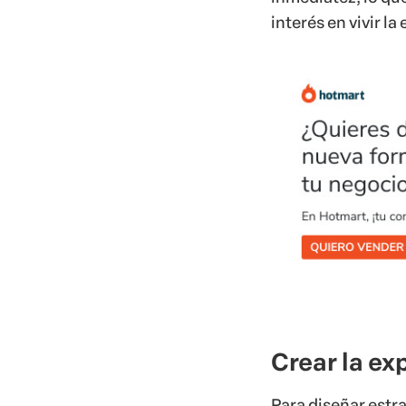
interés en vivir la
Crear la ex
Para diseñar estra
evento en línea,
A
Vincular a s
algunas pone
Elegir un tem
Un evento en
más a su públ
La acción pue