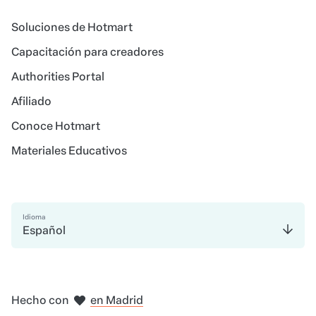
Soluciones de Hotmart
Capacitación para creadores
Authorities Portal
Afiliado
Conoce Hotmart
Materiales Educativos
Idioma
Español
en Bogotá
en Ciudad de México
en Nueva York
en Amsterdam
Hecho con
en Madrid