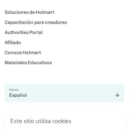
Soluciones de Hotmart
Capacitación para creadores
Authorities Portal
Afiliado
Conoce Hotmart
Materiales Educativos
Idioma
Español
en Madrid
en Amsterdam
en Bogotá
en Ciudad de México
en Nueva York
en Belo Horizonte
Hecho con