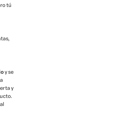
ero tú
tas,
io
y se
ta
erta y
ducto.
al