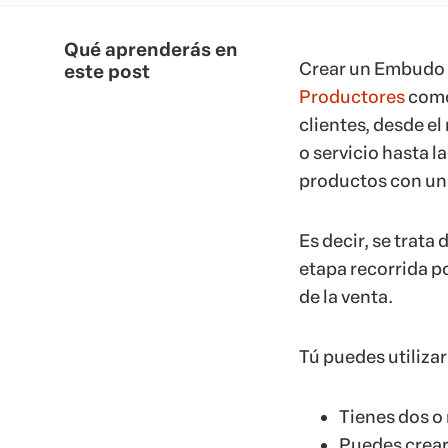
Qué aprenderás en
Crear un Embudo d
este post
Productores
com
clientes, desde e
o servicio hasta l
productos con un 
Es decir, se trat
etapa recorrida po
de la venta.
Tú puedes utiliza
Tienes dos o
Puedes crear