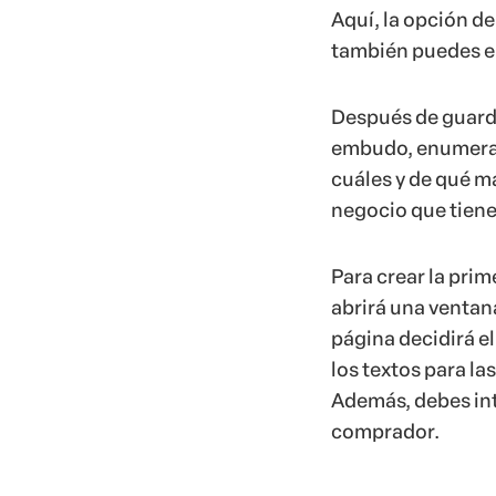
Aquí, la opción de
también puedes el
Después de guardar
embudo, enumerand
cuáles y de qué m
negocio que tienes
Para crear la pri
abrirá una ventan
página decidirá el
los textos para la
Además, debes intr
comprador.