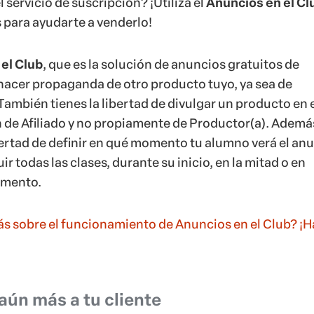
r todas las clases, durante su inicio, en la mitad o en
omento.
s sobre el funcionamiento de Anuncios en el Club? ¡H
aún más a tu cliente
) de suscripción aprecia un contacto cercano con sus
l fin y al cabo, está construyendo un contenido con la
dar a sus suscriptores. Para que estos continúen
 en el producto y continúen renovando sus suscripcio
 el(la) Productor(a) entienda lo que los alumnos opina
peran encontrar más adelante.
 como el Área de Miembros de Hotmart aproxima al