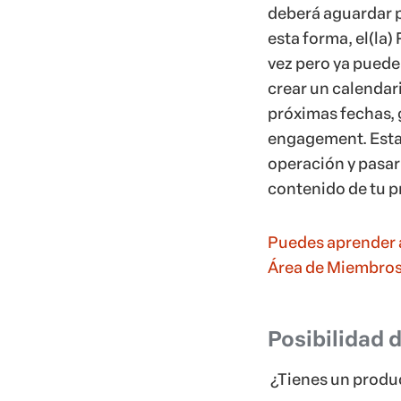
Puedes aprender a 
Área de Miembros
Posibilidad 
¿Tienes un produc
comenzar a usar el
Área de Miembros 
Con
Anuncios en 
Hotmart, puedes h
suscripción o no. 
asumas la función
cuentas con la li