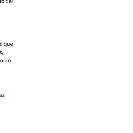
az
nes,
n del