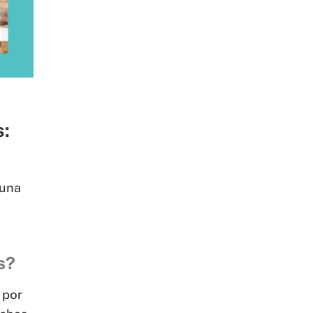
 una
s?
 por
uchas
,
s de