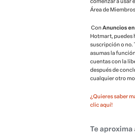
después de conclui
cualquier otro m
¿Quieres saber má
clic aquí!
Te aproxima 
Cada Productor(a
alumnos porque, a
intención de agra
percibiendo valor
es importante que
curso y lo que es
Una de las formas