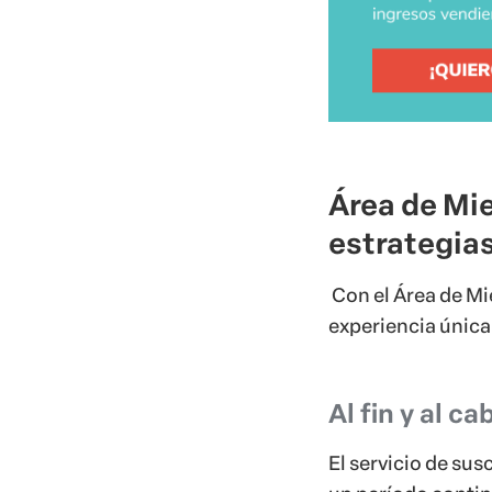
Con el Área de Mi
experiencia única
Al fin y al c
El servicio de sus
un período contin
marcas usan este 
Spotify, Prime Vi
simple: el servic
periódicamente u
producto.
A cont
funcionar muy bie
Hotmart. ¿Vamos 