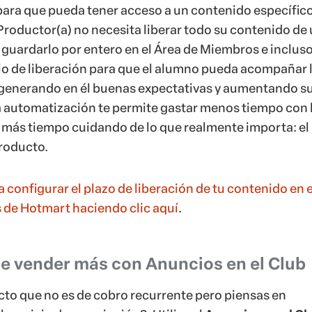
configurar el plazo de liberación de tu contenido en e
 de Hotmart haciendo clic aquí
.
de vender más con Anuncios en el Club
to que no es de cobro recurrente pero piensas en
 servicio de suscripción? ¡Utiliza el
Anuncios en el Cl
para ayudarte a venderlo!
el Club
, que es la solución de anuncios gratuitos de
acer propaganda de otro producto tuyo, ya sea de
También tienes la libertad de divulgar un producto en 
 de Afiliado y no propiamente de Productor(a). Ademá
bertad de definir en qué momento tu alumno verá el anu