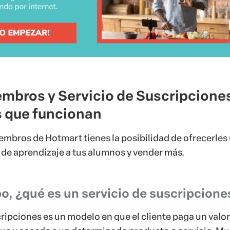
embros de Hotmart tienes la posibilidad de ofrecerles
 de aprendizaje a tus alumnos y vender más.
abo, ¿qué es un servicio de suscripcione
cripciones es un modelo en que el cliente paga un valor
uo y accede a un determinado producto o servicio. M
tipo de modelo de negocios, como por ejemplo Netflix
deo de Amazon y tantas otras.
Explicándolo de forma
io de suscripciones nada más es que pagar
n determinado valor, para acceder un servicio o
inuación, listamos algunas estrategias que pueden
n en tu servicio de suscripciones del Área de Miembro
allá?