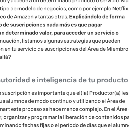
utoridad e inteligencia de tu producto
 suscripción es importante que el(la) Productor(a) les
sus alumnos de modo continuo y utilizando el Área de
rt este proceso se hace menos complejo. En el Área 
r, organizar y programar la liberación de contenidos p
rminando fechas fijas o el período de días que el alumn
ara que pueda tener acceso a un contenido específico
 Productor(a) no necesita liberar todo su contenido de
 guardarlo por entero en el Área de Miembros e inclus
io de liberación para que el alumno pueda acompañar 
 generando en él buenas expectativas y aumentando s
 automatización te permite gastar menos tiempo con 
 más tiempo cuidando de lo que realmente importa: el
roducto.