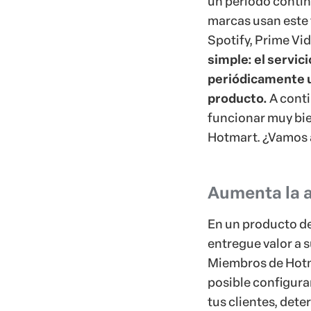
Aumenta la a
En un producto de
entregue valor a 
Miembros de Hotma
posible configura
tus clientes, dete
deberá aguardar p
esta forma, el(la)
vez pero ya puede
crear un calendar
próximas fechas,
engagement. Esta
operación y pasar
contenido de tu p