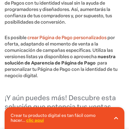
de Pagos con tu identidad visual sin la ayuda de
programadores y diseñadores. Así, aumentarás la
confianza de tus compradores y, por supuesto, tus
posibilidades de conversión.
Es posible
crear Página de Pago personalizados
por
oferta, adaptando el momento de venta a la
comunicación de campañas específicas. Utiliza las
versiones listas ya disponibles o aprovecha
nuestra
solución de Aparencia de Página de Pago
para
personalizar tu Página de Pago con la identidad de tu
negocio digital.
¡Y aún puedes más! Descubre esta
solución que potencia tus ventas
directamente en el Página de Pago
Crear tu producto digital es tan fácil como
hacer...
clic aquí
En Hotmart puedes crear tu producto digital
sin invertir.
Ofrece un producto complementario justo cuando tu